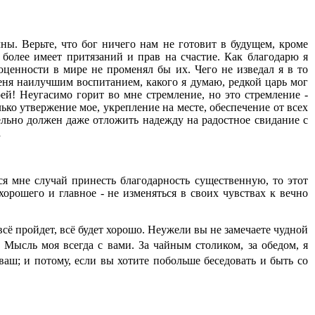
чны. Верьте, что бог ничего нам не готовит в будущем, кроме
 более имеет притязаний и прав на счастие. Как благодарю я
ценности в мире не променял бы их. Чего не изведал я в то
меня наилучшим воспитанием, какого я думаю, редкой царь мог
ей! Неугасимо горит во мне стремление, но это стремление -
олько утвержение мое, укрепление на месте, обеспечение от всех
тельно должен даже отложить надежду на радостное свидание с
а
ся мне случай принесть благодарность существенную, то этот
 хорошего и главное - не изменяться в своих чувствах к вечно
сё пройдет, всё будет хорошо. Неужели вы не замечаете чудной
 Мысль моя всегда с вами. За чайным столиком, за обедом, я
г ваш; и потому, если вы хотите побольше беседовать и быть со