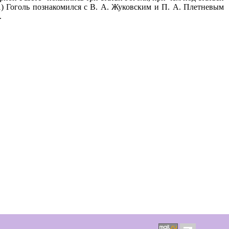
1) Гоголь познакомился с В. А. Жуковским и П. А. Плетневым
.