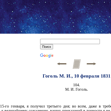
Гоголь М. И., 10 февраля 1831
104.
М. И. Гоголь.
5-го генваря, я получил третьего дня; во всем, даже в тр
о, к величайшему сожалению, ваших приказаний в точности я не 