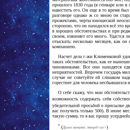
прошлого 1830 года (в генваре или в
навестить его. Он еще в то время бы
разговоре однако ж со мною он стар
прожектами, черты юношеской неоснов
стороною, что он находился всё это в
в хороших обстоятельствах и при ред
своим, извиняет его много. Удастся л
отыскать: несколько месяцев, как он 
компаниею.
Насчет дела г-жи Клименковой удовл
таких обстоятельствах, как ее нынеш
чиновниками. Все они находятся едв
неприятностей. Впрочем государь мил
случае не советуйте ей слишком над
горестнее для человека несбывшихся 
О себе скажу, что мои обстоятельст
возможность содержать себя собств
убедительной просьбой о присылке дв
вас получить только 500). В июне ме
такую сумму, то я вас прошу усердне
*
(
)
Далее начато: тверд<ое>