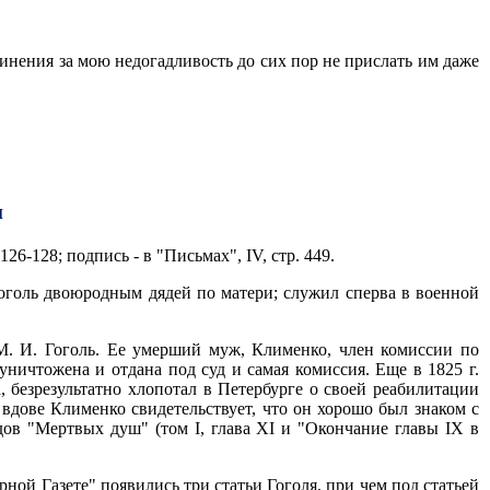
инения за мою недогадливость до сих пор не прислать им даже
и
26-128; подпись - в "Письмах", IV, стр. 449.
 Гоголь двоюродным дядей по матери; служил сперва в военной
 М. И. Гоголь. Ее умерший муж, Клименко, член комиссии по
ничтожена и отдана под суд и самая комиссия. Еще в 1825 г.
, безрезультатно хлопотал в Петербурге о своей реабилитации
 вдове Клименко свидетельствует, что он хорошо был знаком с
ов "Мертвых душ" (том I, глава XI и "Окончание главы IX в
турной Газете" появились три статьи Гоголя, при чем под статьей