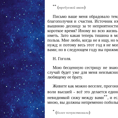
**
(
)
требуемой мною
Письмо ваше меня обрадовало тем, 
благополучия и счастия. Источник их
вышнюю десницу за те неприятности 
короткое время? Иному во всю жизнь 
иметь. Зато какая теперь тишина в м
польза. Мне любо, когда не я ищу, но 
нужд; и потому весь этот год я не м
вами; но в следующем году вы прижме
Н. Гоголя.
Мою бесценную сестрицу не знаю, 
случай будет уже для меня неизъясним
любящему ее брату.
Живите как можно веселее, прогоня
воли высшей - всё это делается един
**
невидимкой сижу между вами
, и е
мною, вы должны непременно побольш
*
(
)
более почувствовали