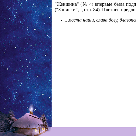
"Женщина" (№ 4) впервые была подпис
("Записки", I, стр. 84). Плетнев пре
- ...
места наши, слава богу, благоп