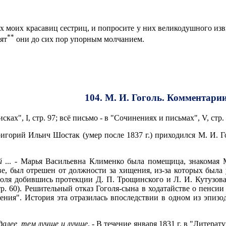
х моих красавиц сестриц, и попросите у них великодушного изв
**
ят
они до сих пор упорным молчанием.
104. М. И. Гоголь. Комментари
ах", I, стр. 97; всё письмо - в "Сочинениях и письмах", V, стр. 1
 Григорий Ильич Шостак (умер после 1837 г.) приходился М. И.
ой
... - Марья Васильевна Клименко была помещица, знакомая
, был отрешен от должности за хищения, из-за которых была у
голя добившись протекции Д. П. Трощинского и Л. И. Кутузова
р. 60). Решительный отказ Гоголя-сына в ходатайстве о пенсии
ния". История эта отразилась впоследствии в одном из эпизод
алее, тем лучше и лучше
. - В течение января 1831 г. в "Литера