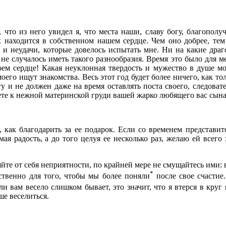
что из него увидел я, что места наши, славу богу, благополу
 находится в собственном нашем сердце. Чем оно добрее, тем
и неудачи, которые довелось испытать мне. Ни на какие драго
не случалось иметь такого разнообразия. Время это было для 
оем сердце! Какая неуклонная твердость и мужество в душе мо
моего ищут знакомства. Весь этот год будет более ничего, как т
огу и не должен даже на время оставлять поста своего, следова
те к нежной материнской груди вашей жарко любящего вас сын
как благодарить за ее подарок. Если со временем представит
ая радость, а до того целуя ее несколько раз, желаю ей всего
йте от себя неприятности, по крайней мере не смущайтесь ими: в
*
ственно для того, чтобы мы более поняли
после свое счастие.
сли вам весело слишком бывает, это значит, что я втерся в кру
е веселиться.