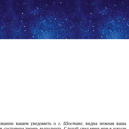
ебовании вашем уведомить о
г.
Шостаке
, видна нежная ваша
в состоянии теперь выполнить. Случай свел меня еще в начале