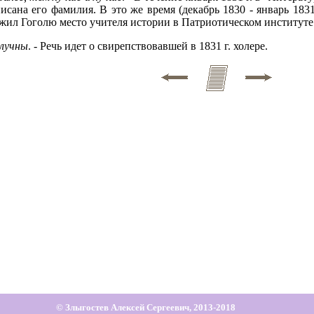
ана его фамилия. В это же время (декабрь 1830 - январь 183
дложил Гоголю место учителя истории в Патриотическом институте
олучны
. - Речь идет о свирепствовавшей в 1831 г. холере.
© Злыгостев Алексей Сергеевич, 2013-2018