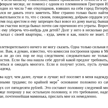
 феврале месяце, не помню) с одним из племянников Григория И
л один из числа 7-ми откупщиков, взявших на себя город Петер
ался не давать этого заметить. Мне странно только было найт
ательности и то, что с своим, повидимому, добрым сердцем усп
ремя под арестом и ему запрещен был вовсе из дому выезд; бывши
ком счастии всегда бывал почти сам причиною его утраты. Впро
и ему уберечь что-нибудь для детей? Долг у него в несколько ра
съехал с своей квартиры, - куда, зачем и как, никто не знает
етворительного ничего не могу сказать. Одна только сильная пр
ние. Вам, я думаю, известно, что комиссия построения храма в
а ли до сих пор не под следствием; следовательно не тольк
остив. Если бы она нашла себе другой какой предлог требовать,
еяться и ожидать многого. Если и получит успех, пусть лучш
надежд.
ва идут, чем далее, лучше и лучше: всё поселяет в меня надежду
*
енными трудами; по крайней мере
основание положено из сам
ух сот пятидесяти рублей. Это составит половину следуемой мн
сяце попрошу у вас остальную половину, и это требование, наде
йше, почтеннейшая маминька, прислать мне их немедленно.