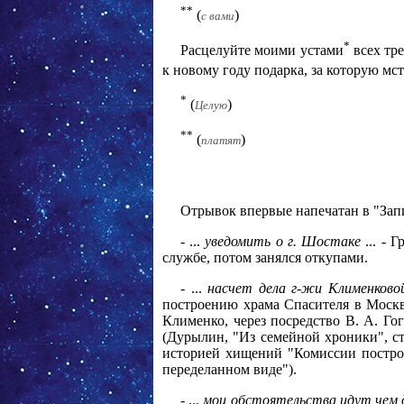
**
(
)
с вами
*
Расцелуйте моими устами
всех тре
к новому году подарка, за которую мст
*
(
)
Целую
**
(
)
платят
Отрывок впервые напечатан в "Записк
- ...
уведомить о г. Шостаке
... -
службе, потом занялся откупами.
- ...
насчет дела г-жи Клименков
построению храма Спасителя в Москве
Клименко, через посредство В. А. Го
(Дурылин, "Из семейной хроники", ст
историей хищений "Комиссии построе
переделанном виде").
- ...
мои обстоятельства идут чем д