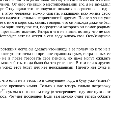
льича. От него узнавши о местопребывании его, я не замедлил
бург. Откупщики эти не получили никаких совершенно выгод; в
и в этом человеке, можно сказать, изжившем всю жизнь свою
ел наделать столько неприятностей другим. После я узнал уже
е с ним в коротких связях говорят, что он никогда даже не был
чем один поступок тот, посредством которого он помог родным
з превышает имение. Теперь я его не видал, потому что не мог
. Петербург взят на откуп в сем году какою-<то> Ост-Зейдскою
отекция могла бы сделать что-нибудь в ее пользу, но и то не в
 Москве уничтожена по причине страшных сумм, истраченных ее
о не в праве требовать себе пенсии, но даже могут ожидать
 может быть, тогда было бы это успешнее. В том или в другом
е успех этот будет для нее неожиданный. Ничего нет хуже и
, что если не в этом, то в следующем году, я буду уже <иметь>
ого крепкого камня. Только я вас теперь сильно потревожу
**
е
суммы в нынешнем году (в теперешнем году мне нужно от
юсь, <бу>дет последнее. Если вам можно будет теперь собрать