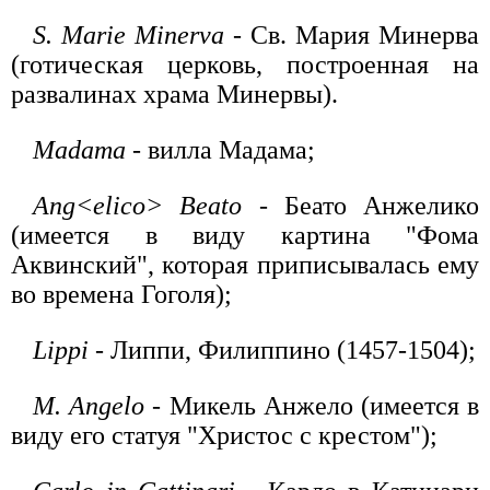
S. Marie Minerva
- Св. Мария Минерва
(готическая церковь, построенная на
развалинах храма Минервы).
Madama
- вилла Мадама;
Ang<elico> Beato
- Беато Анжелико
(имеется в виду картина "Фома
Аквинский", которая приписывалась ему
во времена Гоголя);
Lippi
- Липпи, Филиппино (1457-1504);
M. Angelo
- Микель Анжело (имеется в
виду его статуя "Христос с крестом");