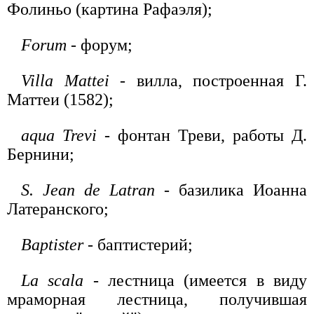
Фолиньо (картина Рафаэля);
Forum
- форум;
Villa Mattei
- вилла, построенная Г.
Маттеи (1582);
aqua Trevi
- фонтан Треви, работы Д.
Бернини;
S. Jean de Latran
- базилика Иоанна
Латеранского;
Baptister
- баптистерий;
La scala
- лестница (имеется в виду
мраморная лестница, получившая