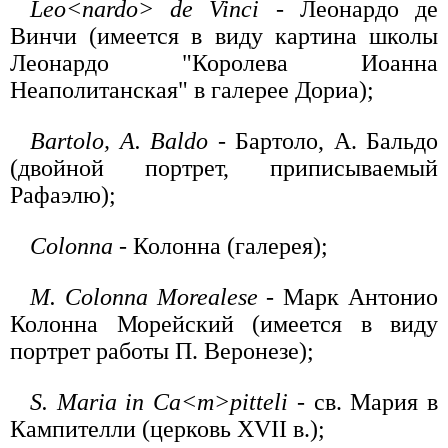
Leo<nardo> de Vinci
- Леонардо де
Винчи (имеется в виду картина школы
Леонардо "Королева Иоанна
Неаполитанская" в галерее Дориа);
Bartolo, A. Baldo
- Бартоло, А. Бальдо
(двойной портрет, приписываемый
Рафаэлю);
Colonna
- Колонна (галерея);
M. Colonna Morealese
- Марк Антонио
Колонна Морейский (имеется в виду
портрет работы П. Веронезе);
S. Maria in Ca<m>pitteli
- св. Мария в
Кампителли (церковь XVII в.);