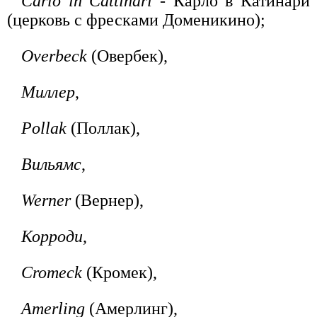
Carlo in Cattinari
- Карло в Катинари
(церковь с фресками Доменикино);
Overbeck
(Овербек),
Миллер
,
Pollak
(Поллак),
Вильямс
,
Werner
(Вернер),
Корроди
,
Cromeck
(Кромек),
Amerling
(Амерлинг),