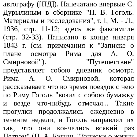
автографу ([ПД]). Напечатано впервые С.
Дурылиным в сборнике "Н. В. Гоголь.
Материалы и исследования", т. I, М. - Л.,
1936, стр. 11-12; здесь же факсимиле
(стр. 32-33). Написано в конце января
1843 г. (см. примечания к "Записке о
плане осмотра Рима для А. О.
Смирновой"). "Путешествие"
представляет собою дневник осмотра
Рима А. О. Смирновой, которая
рассказывает, что во время поездок с нею
по Риму Гоголь "возил с собою бумажку
и везде что-нибудь отмечал... Такие
прогулки продолжались ежедневно в
течение недели, и Гоголь направлял их
так, что они кончались всякий раз
Петром" (П. А. Кулиш. "Записки о жизни