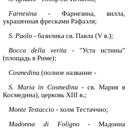
Farnesina
- Фарнезина, вилла,
украшенная фресками Рафаэля;
S. Paolo
- базилика св. Павла (V в.);
Bocca della verita
- "Уста истины"
(площадь в Риме);
Cosmedina
(полное название -
S. Maria in Cosmedina
- св. Мария в
Космедина), церковь XIII в.;
Monte Testaccio
- холм Тестаччио;
Madonna di Foligno
- Мадонна