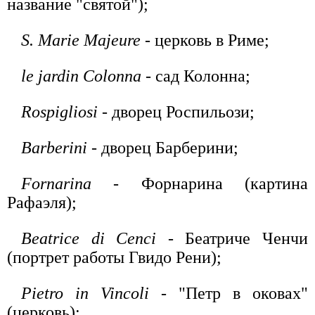
название "святой");
S. Marie Majeure
- церковь в Риме;
le jardin Colonna
- сад Колонна;
Rospigliosi
- дворец Роспильози;
Barberini
- дворец Барберини;
Fornarina
- Форнарина (картина
Рафаэля);
Beatrice di Cenci
- Беатриче Ченчи
(портрет работы Гвидо Рени);
Pietro in Vincoli
- "Петр в оковах"
(церковь);