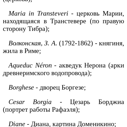
Maria in Transteveri
- церковь Марии,
находящаяся в Транстевере (по правую
сторону Тибра);
Волконская, З. А.
(1792-1862) - княгиня,
жила в Риме;
Aqueduc Néron
- акведук Нерона (арки
древнеримского водопровода);
Borghese
- дворец Боргезе;
Cesar Borgia
- Цезарь Борджиа
(портрет работы Рафаэля);
Diane
- Диана, картина Доменикино;