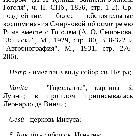
Гоголя", ч. II, СПб., 1856, стр. 1-2). Ср.
позднейшие, более обстоятельные
воспоминания Смирновой об осмотре ею
Рима вместе с Гоголем (А. О. Смирнова.
"Записки", М., 1929, стр. 80, 318-322 и
"Автобиография". М., 1931, стр. 276-
286).
Петр
- имеется в виду собор св. Петра;
Vanita
- "Тщеславие", картина Б.
Луини; в прошлом приписывалась
Леонардо да Винчи;
Gesù
- церковь Иисуса;
S. Ignazio
- собор св. Игнатия;