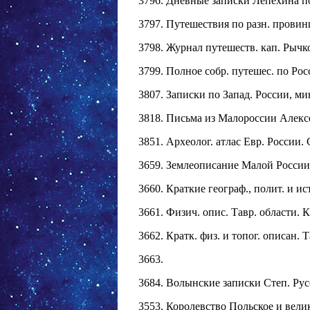
3796. Дневные записки Лепехина по р
3797. Путешествия по разн. провинци
3798. Журнал путешеств. кап. Рычков
3799. Полное собр. путешес. по Росси
3807. Записки по Запад. России, мине
3818. Письма из Малороссии Алексе
3851. Археолог. атлас Евр. России. С
3659. Землеописание Малой России по
3660. Краткие географ., полит. и ист
3661. Физич. опис. Тавр. области. Ка
3662. Кратк. физ. и топог. описан. Та
3663.
3684. Волынские записки Степ. Руссо
3553. Королевство Польское и велик.