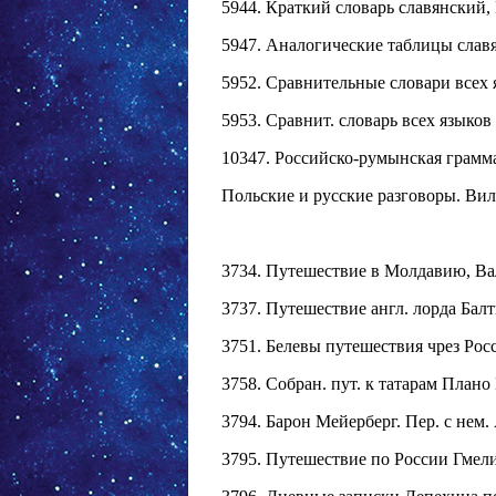
5944. Краткий словарь славянский, Е
5947. Аналогические таблицы славянс
5952. Сравнительные словари всех яз
5953. Сравнит. словарь всех языков и
10347. Российско-румынская граммати
Польские и русские разговоры. Вильн
3734. Путешествие в Молдавию, Вал
3737. Путешествие англ. лорда Балти
3751. Белевы путешествия чрез Росси
3758. Собран. пут. к татарам Плано
3794. Барон Мейерберг. Пер. с нем. А
3795. Путешествие по России Гмелина