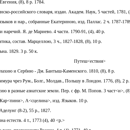
вгения, (8), 8 р. 1784.
ко-российского словаря, издан. Академ. Наук, 5 частей, 1781, (4
ыков и нар., собранные Екатериною, изд. Паллас. 2 ч. 1787-1789,
 наречий. Я. де Мариево. 4 части. 1790-91, (4), 40 р.
ка, состав. Марцеллою, 3 ч., 1827-1828, (8), 10 р.
а. 1829. 3 р. 50 к.
Путеш<ествия>
ахию и Сербию - Дм. Бантыш-Каменского. 1810, (8), 8 р.
мура чрез Рум., Болг., Молдав., Польшу в Лондон. 1776, (8), 2 р.
ю в разные азиатские земли. Пер. с фр. М. Попов. 3 част<и>, (8),
 Кар<пини>, А<сцелина>, изд. Языков. 10 р.
делунг (8-2), 55 р., 1827.
 естеств. 4 т., 1773 (4), 40 <р.>