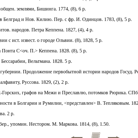
общен. землями, Бишинга. 1774, (8), 6 р.
 Белград и Нов. Килию. Пер. с фр. И. Одинцов. 1783, (8), 5 р.
тов. народов. Петра Кеппена. 1827, (4), 4 р.
и с ист. извест. о городе Ольвии. (8), 1828, 5 р.
Понта С<оч. П.> Кеппена. 1828. (8), 5 р.
Бессарабии, Вельтмана. 1828. 5 р.
губернии. Продолжение первобытной истории народов Госуд. Росс.
фавиту, Руссова. 1829, (2), 2 р.
-Горских, графов на Межи и Преславлю, потомков Рюрика. СПб. 1
вности в Болгарии и Румилии, <представлен> В. Тепляковым. 1829,
а. 2 р.
бер., упомин. Нестором. М. Маркова. 1814, (8), 1.50.