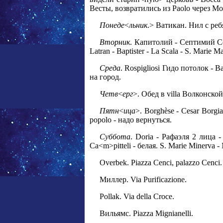
Весты, возвратились из Paolo через Mon
Понеде
<
льник
.> Ватикан. Нил с ре
Вторник
. Капитолий - Септимий Сев
Latran - Baptister - La Scala - S. Marie Ma
Среда
. Rospigliosi Гидо потолок - Ba
на город.
Четв
<
ерг
>. Обед в villa Волконско
Пятн
<
ица
>. Borghèse - Cesar Borgi
popolo - надо вернуться.
Суббота
. Doria - Рафаэля 2 лица -
Ca<m>pitteli - белая. S. Marie Minerv
Overbek. Piazza Cenci, palazzo Cenci.
Миллер. Via Purificazione.
Pollak. Via della Croce.
Вильямс. Piazza Mignianelli.