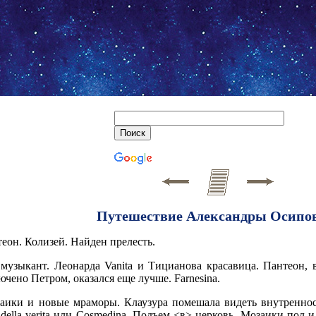
Путешествие Александры Осипо
теон. Колизей. Найден прелесть.
 музыкант. Леонарда Vanita и Тицианова красавица. Пантеон, 
лючено Петром, оказался еще лучше. Farnesina.
озаики и новые мраморы. Клаузура помешала видеть внутреннос
della verita или Cosmedina. Подъем <в> церковь. Мозаики по