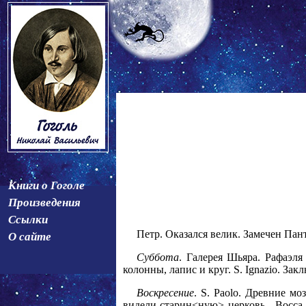
Книги о Гоголе
Произведения
Ссылки
Петр. Оказался велик. Замечен Пан
О сайте
Суббота
. Галерея Шьяра. Рафаэля
колонны, лапис и круг. S. Ignazio. Зак
Воскресение
. S. Paolo. Древние м
видели старин<ную> церковь - Bocca 