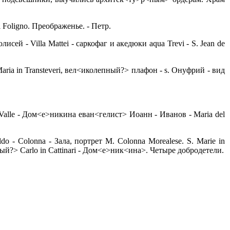
Foligno. Преображенье. - Петр.
сей - Villa Mattei - саркофаг и акедюки aqua Trevi - S. Jean de
й - Maria in Transteveri, вел<иколепный?> плафон - s. Онуфрий - вид
 la Valle - Дом<е>никина еван<гелист> Иоанн - Иванов - Maria del
do - Colonna - Зала, портрет M. Colonna Morealese. S. Marie in
<ый?> Carlo in Cattinari - Дом<е>ник<ина>. Четыре добродетели.