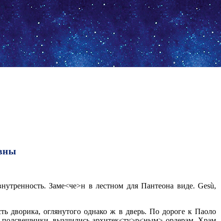
вны
внутренность. Заме<че>н в лестном для Пантеона виде. Gesù,
ть дворика, оглянутого однако ж в дверь. По дороге к Паоло
л и подсвешники, выучились архитек<ту>р<ным> ордерам. Храм