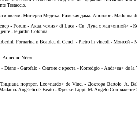
te Testaccio.
бятишками. Минерва Медика. Римская дама. Аполлон. Madonna di 
ер - Forum - Акад.<емия> di Luca - Св. Лука с мад<онной> - Коли
jeure - le jardin Colonna.
rberini. Fornarina и Beatrica di Cenci. - Pietro in vincoli - Моисе
й. Aqueduc Néron.
a - Diane - Garofalo - Снятие с креста - Korredgio - Andr<ea> de
 Тициана портрет. Leo<nardo> de Vinci - Доктора Bartolo, A. Bal
a - Madama. Ang<elico> Beato - Фрески Lippi. M. Angelo Сопряженн