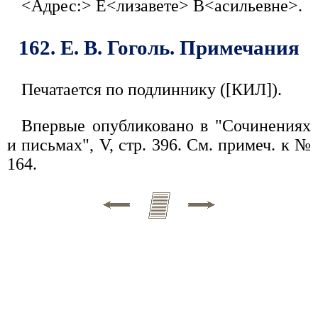
<Адрес:> Е<лизавете> В<асильевне>.
162. Е. В. Гоголь. Примечания
Печатается по подлиннику ([КИЛ]).
Впервые опубликовано в "Сочинениях
и письмах", V, стр. 396. См. примеч. к №
164.