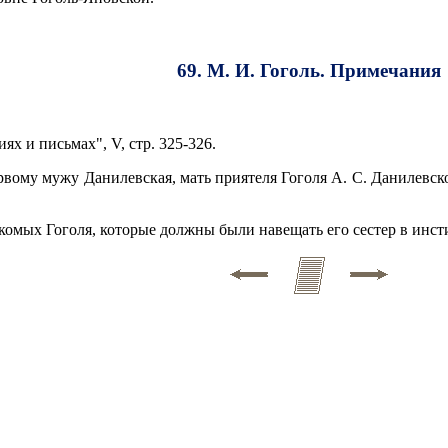
69. М. И. Гоголь. Примечания
х и письмах", V, стр. 325-326.
рвому мужу Данилевская, мать приятеля Гоголя А. С. Данилевско
акомых Гоголя, которые должны были навещать его сестер в инсти