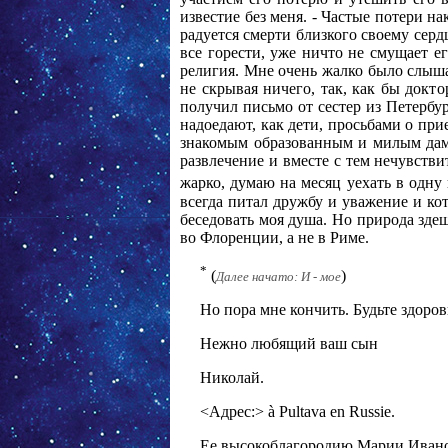
известие без меня. - Частые потери н
радуется смерти близкого своему серд
все горести, уже ничто не смущает е
религия. Мне очень жалко было слышат
не скрывая ничего, так, как бы докт
получил письмо от сестер из Петербу
надоедают, как дети, просьбами о при
знакомым образованным и милым дама
развлечение и вместе с тем нечувствит
жарко, думаю на месяц уехать в одну 
всегда питал дружбу и уважение и ко
беседовать моя душа. Но природа зде
во Флоренции, а не в Риме.
*
(
)
Далее начато: И - мое
Но пора мне кончить. Будьте здоро
Нежно любящий ваш сын
Николай.
<Адрес:> à Pultava en Russie.
Ее высокоблагородию Марии Ивано