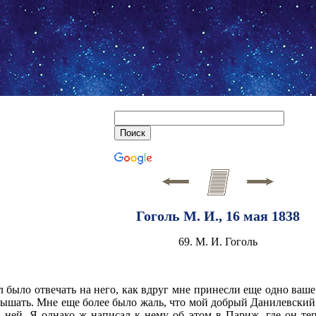
Гоголь М. И., 16 мая 1838
69. М. И. Гоголь
 было отвечать на него, как вдруг мне принесли еще одно ваш
ышать. Мне еще более было жаль, что мой добрый Данилевский н
 ней. Я однако ж написал к нему об этом в Париж, где он теп