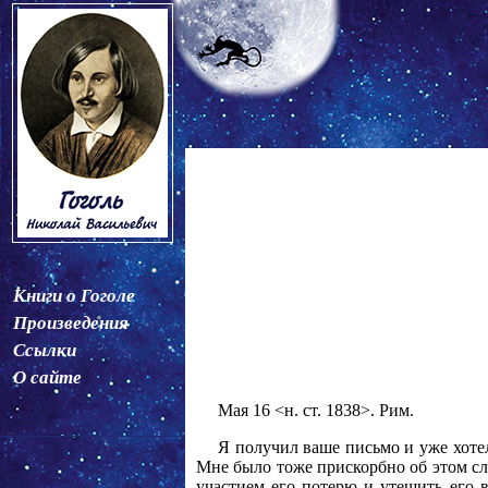
Книги о Гоголе
Произведения
Ссылки
О сайте
Мая 16 <н. ст. 1838>. Рим.
Я получил ваше письмо и уже хотел
Мне было тоже прискорбно об этом сл
участием его потерю и утешить его в