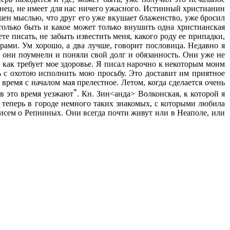
конец, не имеет для нас ничего ужасного. Истинный христианин
ешен мыслью, что друг его уже вкушает блаженство, уже бросил
 только быть и какое может только внушить одна христианская
те писать, не забыть известить меня, какого роду ее припадки,
рами. Ум хорошо, а два лучше, говорит пословица. Недавно я
о они поумнели и поняли свой долг и обязанность. Они уже не
, как требует мое здоровье. Я писал нарочно к некоторым моим
 с охотою исполнить мою просьбу. Это доставит им приятное
 время с началом мая прелестное. Летом, когда сделается очень
*
 в это время уезжают
. Кн. Зин<анда> Волконская, к которой я
я теперь в городе немного таких знакомых, с которыми любила
писем о Репниных. Они всегда почти живут или в Неаполе, или