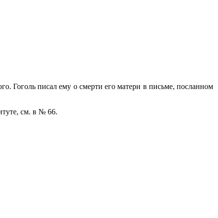
го. Гоголь писал ему о смерти его матери в письме, посланном
туте, см. в № 66.