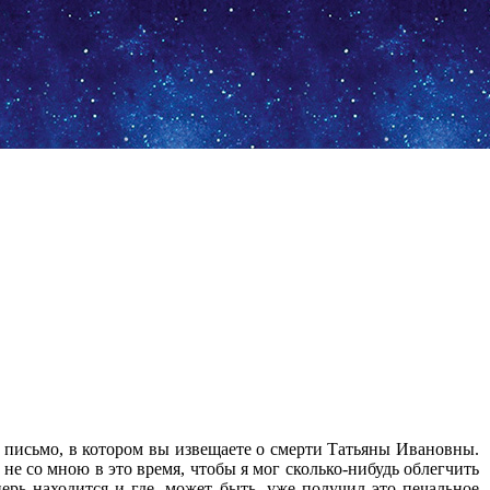
е письмо, в котором вы извещаете о смерти Татьяны Ивановны.
е со мною в это время, чтобы я мог сколько-нибудь облегчить
ерь находится и где, может быть, уже получил это печальное