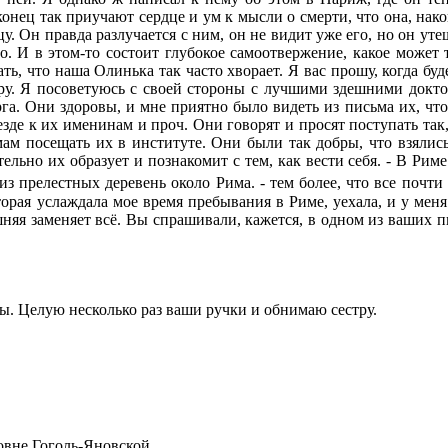
аконец так приучают сердце и ум к мысли о смерти, что она, на
цу. Он правда разлучается с ним, он не видит уже его, но он ут
го. И в этом-то состоит глубокое самоотвержение, какое может
ь, что наша Олинька так часто хворает. Я вас прошу, когда буде
ору. Я посоветуюсь с своей стороны с лучшими здешними докто
рга. Они здоровы, и мне приятно было видеть из письма их, чт
езде к их именинам и проч. Они говорят и просят поступать так
м посещать их в институте. Они были так добры, что взялись
ельно их образует и познакомит с тем, как вести себя. - В Риме
из прелестных деревень около Рима. - тем более, что все почти
торая услаждала мое время пребывания в Риме, уехала, и у мен
шняя заменяет всё. Вы спрашивали, кажется, в одном из ваших 
вы. Целую несколько раз ваши ручки и обнимаю сестру.
вне Гоголь-Яновской.