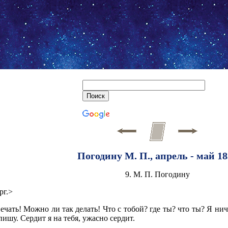
Погодину М. П., апрель - май 18
9. М. П. Погодину
рг.>
ечать! Можно ли так делать! Что с тобой? где ты? что ты? Я нич
 пишу. Сердит я на тебя, ужасно сердит.