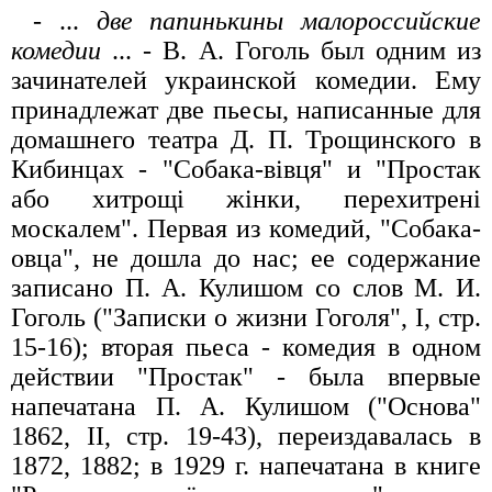
- ...
две папинькины малороссийские
комедии
... - В. А. Гоголь был одним из
зачинателей украинской комедии. Ему
принадлежат две пьесы, написанные для
домашнего театра Д. П. Трощинского в
Кибинцах - "Собака-вівця" и "Простак
або хитрощі жінки, перехитрені
москалем". Первая из комедий, "Собака-
овца", не дошла до нас; ее содержание
записано П. А. Кулишом со слов М. И.
Гоголь ("Записки о жизни Гоголя", I, стр.
15-16); вторая пьеса - комедия в одном
действии "Простак" - была впервые
напечатана П. А. Кулишом ("Основа"
1862, II, стр. 19-43), переиздавалась в
1872, 1882; в 1929 г. напечатана в книге