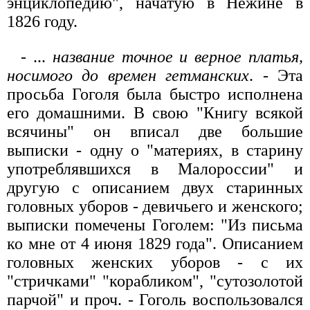
энциклопедию", начатую в Нежине в
1826 году.
- ...
название точное и верное платья,
носимого до времен гетманских
. - Эта
просьба Гоголя была быстро исполнена
его домашними. В свою "Книгу всякой
всячины" он вписал две большие
выписки - одну о "материях, в старину
употреблявшихся в Малороссии" и
другую с описанием двух старинных
головных уборов - девичьего и женского;
выписки помечены Гоголем: "Из письма
ко мне от 4 июня 1829 года". Описанием
головных женских уборов - с их
"стричками" "корабликом", "сутозолотой
парчой" и проч. - Гоголь воспользовался