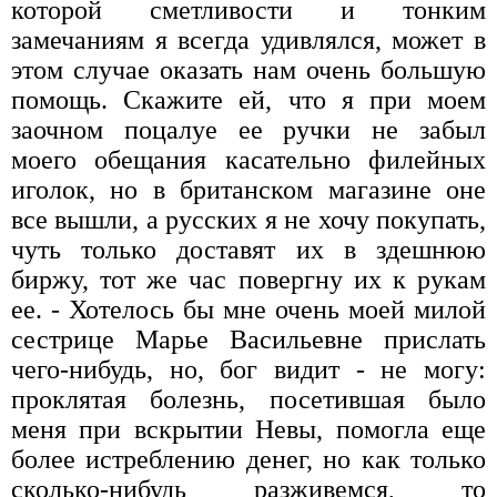
которой сметливости и тонким
замечаниям я всегда удивлялся, может в
этом случае оказать нам очень большую
помощь. Скажите ей, что я при моем
заочном поцалуе ее ручки не забыл
моего обещания касательно филейных
иголок, но в британском магазине оне
все вышли, а русских я не хочу покупать,
чуть только доставят их в здешнюю
биржу, тот же час повергну их к рукам
ее. - Хотелось бы мне очень моей милой
сестрице Марье Васильевне прислать
чего-нибудь, но, бог видит - не могу:
проклятая болезнь, посетившая было
меня при вскрытии Невы, помогла еще
более истреблению денег, но как только
сколько-нибудь разживемся, то