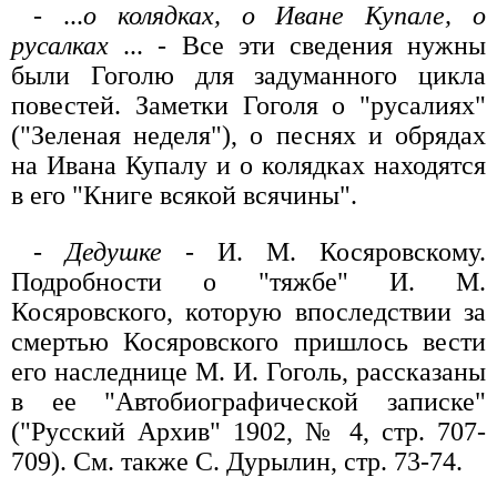
- ...
о колядках, о Иване Купале, о
русалках
... - Все эти сведения нужны
были Гоголю для задуманного цикла
повестей. Заметки Гоголя о "русалиях"
("Зеленая неделя"), о песнях и обрядах
на Ивана Купалу и о колядках находятся
в его "Книге всякой всячины".
-
Дедушке
- И. М. Косяровскому.
Подробности о "тяжбе" И. М.
Косяровского, которую впоследствии за
смертью Косяровского пришлось вести
его наследнице М. И. Гоголь, рассказаны
в ее "Автобиографической записке"
("Русский Архив" 1902, № 4, стр. 707-
709). См. также С. Дурылин, стр. 73-74.