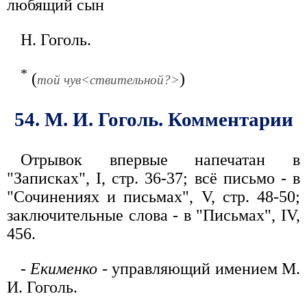
любящий сын
Н. Гоголь.
*
(
)
той чув<ствительной?>
54. М. И. Гоголь. Комментарии
Отрывок впервые напечатан в
"Записках", I, стр. 36-37; всё письмо - в
"Сочинениях и письмах", V, стр. 48-50;
заключительные слова - в "Письмах", IV,
456.
-
Екименко
- управляющий имением М.
И. Гоголь.