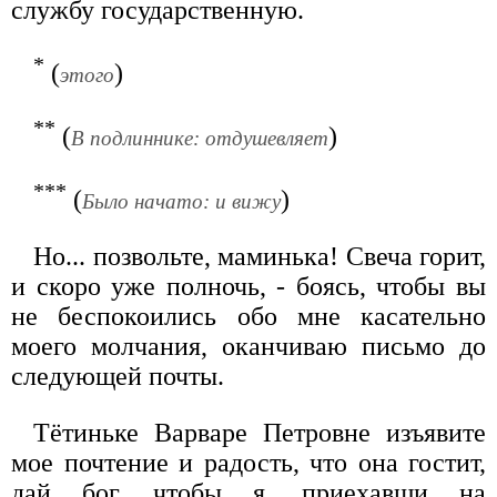
службу государственную.
*
(
)
этого
**
(
)
В подлиннике: отдушевляет
***
(
)
Было начато: и вижу
Но... позвольте, маминька! Свеча горит,
и скоро уже полночь, - боясь, чтобы вы
не беспокоились обо мне касательно
моего молчания, оканчиваю письмо до
следующей почты.
Тётиньке Варваре Петровне изъявите
мое почтение и радость, что она гостит,
дай бог, чтобы я, приехавши на