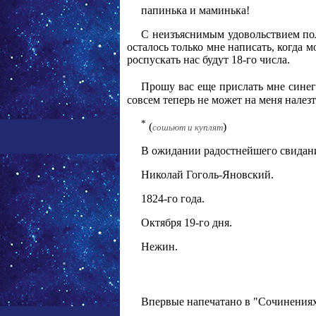
папинька и маминька!
С неизъяснимым удовольствием полу
осталось только мне написать, когда м
роспускать нас будут 18-го числа.
Прошу вас еще прислать мне синег
совсем теперь не может на меня налезть
*
(
)
сошьют и куплят
В ожидании радостнейшего свидан
Николай Гоголь-Яновский.
1824-го года.
Октября 19-го дня.
Нежин.
Впервые напечатано в "Сочинениях",