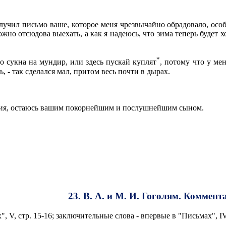
чил письмо ваше, которое меня чрезвычайно обрадовало, особли
ожно отсюдова выехать, а как я надеюсь, что зима теперь будет 
*
о сукна на мундир, или здесь пускай куплят
, потому что у ме
, - так сделался мал, притом весь почти в дырах.
ия, остаюсь вашим покорнейшим и послушнейшим сыном.
23. В. А. и М. И. Гоголям. Коммент
 V, стр. 15-16; заключительные слова - впервые в "Письмах", IV,