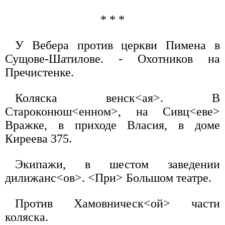
* * *
У Вебера против церкви Пимена в
Сущове-Шатилове. - Охотников на
Пречистенке.
Коляска венск<ая>. В
Староконюш<енном>, на Сивц<еве>
Вражке, в приходе Власия, в доме
Киреева 375.
Экипажи, в шестом заведении
дилижанс<ов>. <При> Большом театре.
Против Хамовническ<ой> части
коляска.