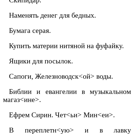
Скипидар.
Наменять денег для бедных.
Бумага серая.
Купить материи нитяной на фуфайку.
Ящики для посылок.
Сапоги, Железноводск<ой> воды.
Библии и евангелии в музыкальном
магаз<ине>.
Ефрем Сирин. Чет<ьи> Мин<еи>.
В переплетн<ую> и в лавку