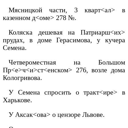
Мясницкой части, 3 кварт<ал> в
казенном д<оме> 278 №.
Коляска дешевая на Патриарш<их>
прудах, в доме Герасимова, у кучера
Семена.
Четвероместная на Большом
Пр<е>ч<и>ст<енском> 276, возле дома
Кологривова.
У Семена спросить о тракт<ире> в
Харькове.
У Аксак<ова> о цензоре Львове.