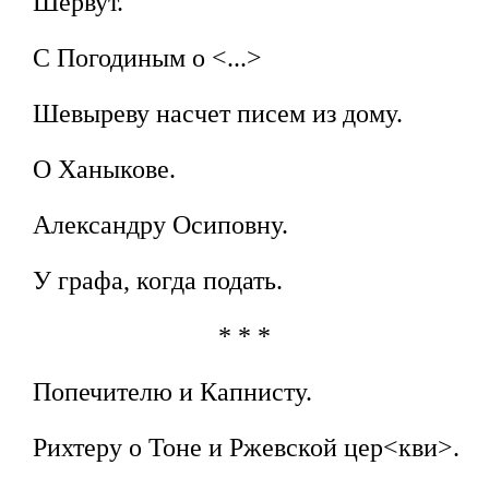
Шервут.
С Погодиным о <...>
Шевыреву насчет писем из дому.
О Ханыкове.
Александру Осиповну.
У графа, когда подать.
* * *
Попечителю и Капнисту.
Рихтеру о Тоне и Ржевской цер<кви>.