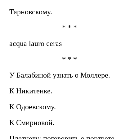
Тарновскому.
* * *
acqua lauro ceras
* * *
У Балабиной узнать о Моллере.
К Никитенке.
К Одоевскому.
К Смирновой.
Плетневу; поговорить о портрете.