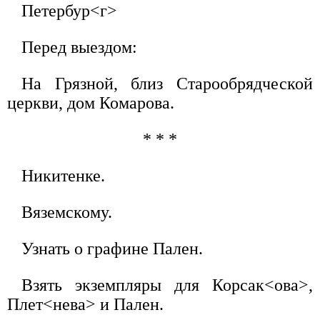
Петербур<г>
Перед выездом:
На Грязной, близ Старообрядческой
церкви, дом Комарова.
* * *
Никитенке.
Вяземскому.
Узнать о графине Пален.
Взять экземпляры для Корсак<ова>,
Плет<нева> и Пален.