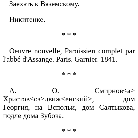
Заехать к Вяземскому.
Никитенке.
* * *
Oeuvre nouvelle, Paroissien complet par
l'abbé d'Assange. Paris. Garnier. 1841.
* * *
А. О. Смирнов<а>
Христов<оз>движ<енский>, дом
Георгия, на Вспольи, дом Салтыкова,
подле дома Зубова.
* * *