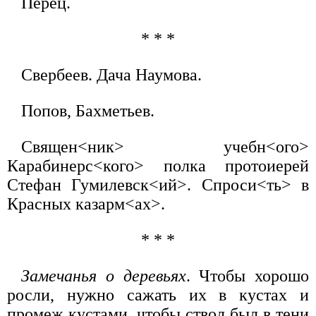
Перец.
* * *
Свербеев. Дача Наумова.
Попов, Бахметьев.
Священ<ник> учебн<ого>
Карабинерс<кого> полка протоиерей
Стефан Гумилевск<ий>. Спроси<ть> в
Красных казарм<ах>.
* * *
Замечанья о деревьях
. Чтобы хорошо
росли, нужно сажать их в кустах и
промеж кустами, чтобы ствол был в тени