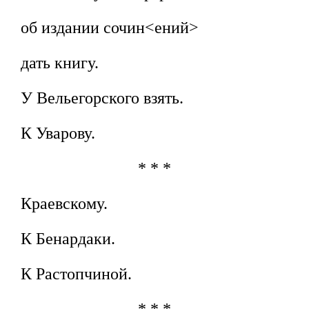
об издании сочин<ений>
дать книгу.
У Вельегорского взять.
К Уварову.
* * *
Краевскому.
К Бенардаки.
К Растопчиной.
* * *