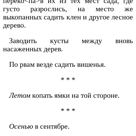
переко<па>в их из тех мест сада, где
густо разрослись, на место же
выкопанных садить клен и другое лесное
дерево.
Заводить кусты между вновь
насаженных дерев.
По рвам везде садить вишенья.
* * *
Летом
копать ямки на той стороне.
* * *
Осенью
в сентябре.