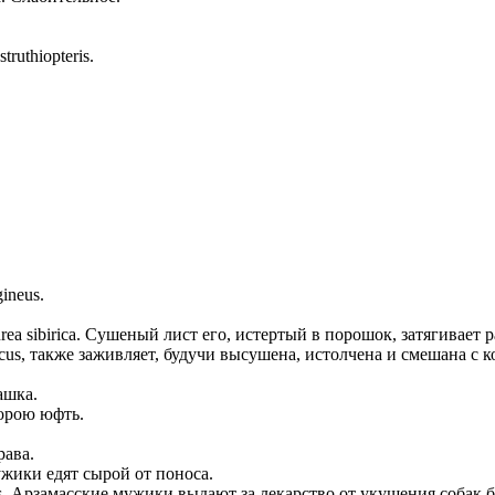
uthiopteris.
ineus.
ea sibirica. Сушеный лист его, истертый в порошок, затягивает 
licus, также заживляет, будучи высушена, истолчена и смешана с
ашка.
 корою юфть.
рава.
ужики едят сырой от поноса.
is. Арзамасские мужики выдают за лекарство от укушения собак 