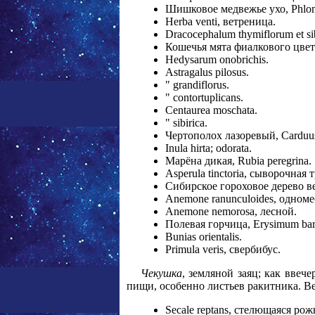
Шишковое медвежье ухо, Phlomi
Herba venti, ветреница.
Dracocephalum thymiflorum et si
Кошечья мята фиалкового цвета,
Hedysarum onobrichis.
Astragalus pilosus.
" grandiflorus.
" contortuplicans.
Centaurea moschata.
" sibirica.
Чертополох лазоревый, Carduus
Inula hirta; odorata.
Марёна дикая, Rubia peregrina.
Asperula tinctoria, сыворочная
Сибирское гороховое дерево ве
Anemone ranunculoides, одном
Anemone nemorosa, лесной.
Полевая горчица, Erysimum bar
Bunias orientalis.
Primula veris, свербибус.
Чекушка
, земляной заяц; как ввеч
пищи, особенно листьев ракитника. Вес
Secale reptans, стелющаяся рож