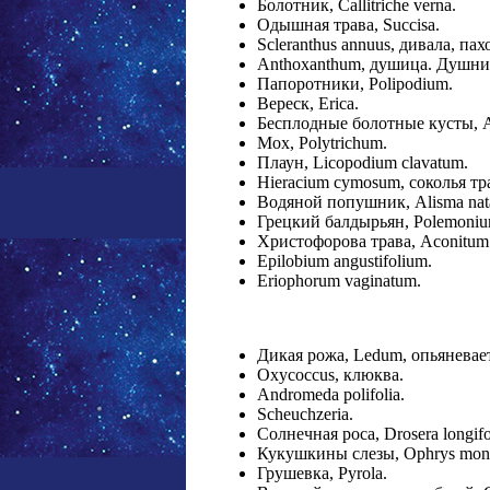
Болотник, Callitriche verna.
Одышная трава, Succisa.
Scleranthus annuus, дивала, па
Anthoxanthum, душица. Душник
Папоротники, Polipodium.
Вереск, Erica.
Бесплодные болотные кусты, 
Мох, Polytrichum.
Плаун, Licopodium clavatum.
Hieracium cymosum, соколья тр
Водяной попушник, Alisma nat
Грецкий балдырьян, Polemoniu
Христофорова трава, Aconitum
Epilobium angustifolium.
Eriophorum vaginatum.
Дикая рожа, Ledum, опьяневает
Oxycoccus, клюква.
Andromeda polifolia.
Scheuchzeria.
Солнечная poca, Drosera longifo
Кукушкины слезы, Ophrys mono
Грушевка, Pyrola.