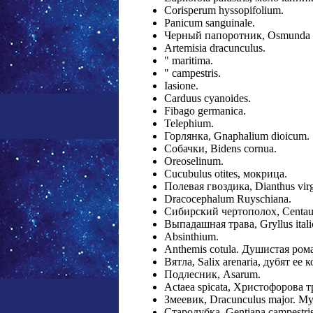
Corisperum hyssopifolium.
Panicum sanguinale.
Черный папоротник, Osmunda str
Artemisia dracunculus.
" maritima.
" campestris.
Iasione.
Carduus cyanoides.
Fibago germanica.
Telephium.
Горлянка, Gnaphalium dioicum.
Собачки, Bidens cornua.
Oreoselinum.
Cucubulus otites, мокрица.
Полевая гвоздика, Dianthus virg
Dracocephalum Ruyschiana.
Сибирский чертополох, Centaur
Выпадашная трава, Gryllus ita
Absinthium.
Anthemis cotula. Душистая ром
Вятла, Salix arenaria, дубят ее
Подлесник, Asarum.
Actaea spicata, Христофорова т
Змеевик, Dracunculus major. М
Стародубка. Gentiana campestr