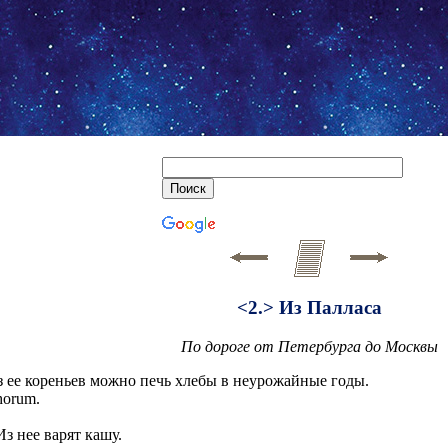
<2.> Из Палласа
По дороге от Петербурга до Москвы
 Из ее кореньев можно печь хлебы в неурожайные годы.
horum.
 Из нее варят кашу.