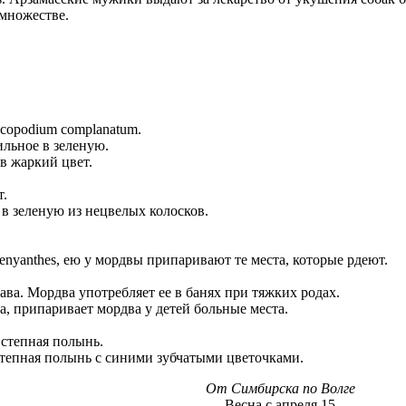
о множестве.
icopodium complanatum.
ильное в зеленую.
т в жаркий цвет.
т.
, в зеленую из нецвелых колосков.
enyanthes, ею у мордвы припаривают те места, которые рдеют.
рава. Мордва употребляет ее в банях при тяжких родах.
ea, припаривает мордва у детей больные места.
я степная полынь.
 степная полынь с синими зубчатыми цветочками.
От Симбирска по Волге
Весна с апреля 15