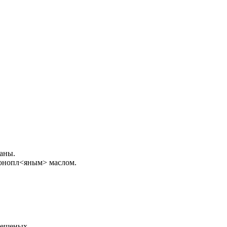
раны.
 конопл<яным> маслом.
бешеных.