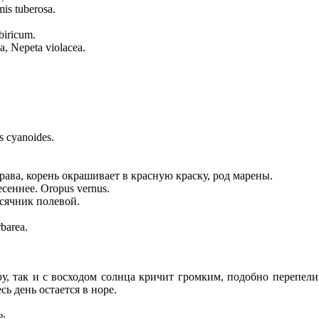
s tuberosa.
biricum.
 Nepeta violacea.
 cyanoides.
 трава, корень окрашивает в красную краску, род марены.
сеннее. Oropus vernus.
есячник полевой.
barea.
еру, так и с восходом солнца кричит громким, подобно перепел
ь день остается в норе.
ь.