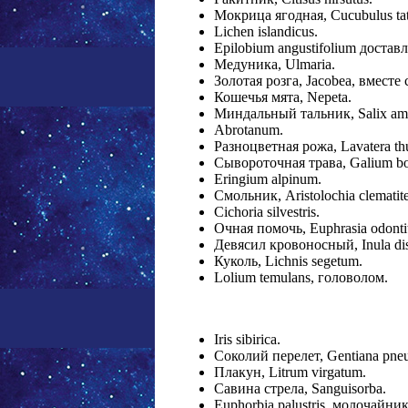
Мокрица ягодная, Cucubulus tat
Lichen islandicus.
Epilobium angustifolium доставл
Медуника, Ulmaria.
Золотая розга, Jacobea, вмест
Кошечья мята, Nepeta.
Миндальный тальник, Salix amy
Abrotanum.
Разноцветная рожа, Lavatera thu
Сывороточная трава, Galium bo
Eringium alpinum.
Смольник, Aristolochia clematit
Cichoria silvestris.
Очная помочь, Euphrasia odontit
Девясил кровоносный, Inula dis
Куколь, Lichnis segetum.
Lolium temulans, головолом.
Iris sibirica.
Соколий перелет, Gentiana pne
Плакун, Litrum virgatum.
Савина стрела, Sanguisorba.
Euphorbia palustris, молочайни