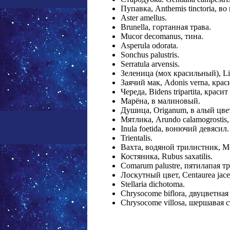
Пупавка, Anthemis tinctoria, в
Aster amellus.
Brunella, гортанная трава.
Mucor decomanus, тина.
Asperula odorata.
Sonchus palustris.
Serratula arvensis.
Зеленица (мох красильный), L
Заячий мак, Adonis verna, крас
Череда, Bidens tripartita, краси
Марёна, в малиновый.
Душица, Origanum, в алый цве
Мятлика, Arundo calamogrostis
Inula foetida, вонючий девясил.
Trientalis.
Вахта, водяной трилистник, M
Костяника, Rubus saxatilis.
Comarum palustre, пятилапая т
Лоскутный цвет, Centaurea jac
Stellaria dichotoma.
Chrysocome biflora, двуцветна
Chrysocome villosa, шершавая