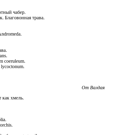
хотный чабер.
. Благовонная трава.
Andromeda.
ава.
ans.
m coeruleum.
 lycoctonum.
От Валдая
 как хмель.
lia.
rchis.