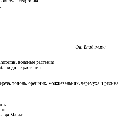
nferva aegagropila.
.
От Владимира
.
niformis. водяные растения
lata. водные растения
ереза, тополь, орешник, можжевельник, черемуха и рябина.
.
.
um.
um.
на да Марьи.