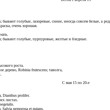
 бывают голубые, лазоревые, синие, иногда совсем белые, а редк
краска, очень хорошая.
tris.
la; бывают голубые, пурпуровые, желтые и бледные.
ысокого роста.
ое дерево, Robinia frutescens; таволга,
.
С мая 15 по 20-е
Dianthus prolifer.
рех листах.
egetalis.
alvia nemorosa et nutans.