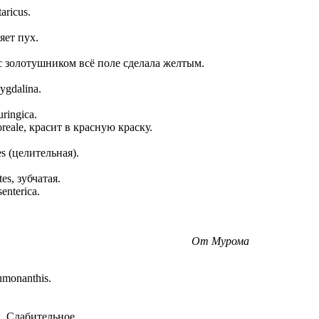
aricus.
яет пух.
е с золотушником всё поле сделала желтым.
gdalina.
ringica.
reale, красит в красную краску.
es (целительная).
es, зубчатая.
enterica.
От Мурома
umonanthis.
к. Слабительное.