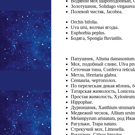
Водяной мох шароподобный, Co
Золотушник, Solidago virgaurea
Полевой чистяк, Jacobea.
Orchis bifolia.
Uva ursi, волчьи ягоды.
Euphorbia peplus.
Бодяга, Spongia fluviatilis.
Папушник, Alisma damasonium
Мох, подобный сливе, Ulva pru
Сеточная тина, Conferva reticu
Метла, Herriaria glabra.
Centauria, чертополох.
По перелескам дикая яблонь, б
Татарская жимолость, Lonicera
Простая жимолость, Xylosteum
Hippophae.
Дурнишник, Xanthium strumari
Медвежий чеснок, Allium ursin
Melampyrum aristatum, род Ива
Рагульки, Trapa natans.
Стрекучий мох, Limosella.
Ракитник, Citisus hirsutus.