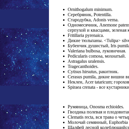
Ornithogalum minimum.
Серебряник, Potentilla.
Стародубка, Adonis verna.
Одномесячник, Anemone patens;
серпухой и квасцами, зеленая 
Fritillaria pyrenaica.
Дикие тюльпаны. <Tulipa> silves
Бубенчик душистый, Iris pumi
Valeriana bulbosa, луковичная.
Pedicularis comosa, мохнатый.
Astragalus uralensis.
Tragecanthoides.
Cytisus hirsutus, ракитник.
Cerasus pumila, дикие вишни в
Неклен, Acer tataricum; горохов
Spiraea crenata - все кустарники
Румяница, Onosma echioides.
Гвоздика полевая и плодовитая, 
Clematis recta, вся трава о четы
Молочай семянный, Euphorbia s
Шалфей лесной колеблющийся, S