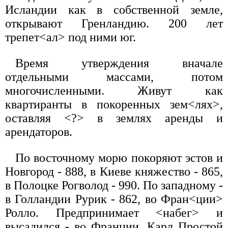
Исландии как в собственной земле,
открывают Гренландию. 200 лет
трепет<ал> под ними юг.
Время утверждения вначале
отдельными массами, потом
многочисленными. Живут как
квартиранты в покоренных зем<лях>,
оставляя <?> в землях аренды и
арендаторов.
По восточному морю покоряют эстов и
Новгород - 888, в Киеве княжество - 865,
в Полоцке Рогволод - 990. По западному -
в Голландии Рурик - 862, во Фран<ции>
Ролло. Предпринимает <набег> и
высадился - во Франции. Карл Простой