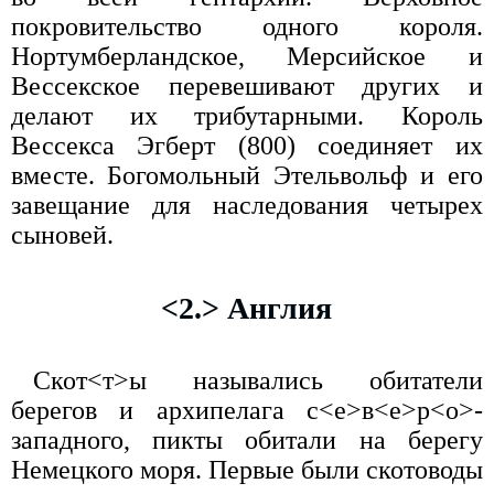
покровительство одного короля.
Нортумберландское, Мерсийское и
Вессекское перевешивают других и
делают их трибутарными. Король
Вессекса Эгберт (800) соединяет их
вместе. Богомольный Этельвольф и его
завещание для наследования четырех
сыновей.
<2.> Англия
Скот<т>ы назывались обитатели
берегов и архипелага с<е>в<е>р<о>-
западного, пикты обитали на берегу
Немецкого моря. Первые были скотоводы