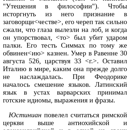
"Утешения в философии"). Чтобы
исторгнуть из него признание в
заговорщи<честве>, его череп так сильно
сжали, что глаза вылезли на лоб, и когда
он упорствовал, <то> был убит ударом
палки. Его тесть Симмах по тому же
обвинен<ию> казнен. Умер в Равенне 30
августа 526, царствуя 33 <г.>. Оставил
Италию в мире, каким она прежде долго
не наслаждалась. При Феодорике
началось смешение языков. Латинский
язык в устах варварских принимал
готские идиомы, выражения и фразы.
Юстиниан
повелел считаться римской
церкви выше антиохийской и