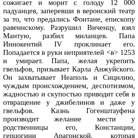
сожигает и морит с голоду 12 000
падуанцев, заперевши в веронский театр
за то, что предались Фонтане, епископу
равеннскому. Разрушил Виченцу, взял
Мантую, разбил миланцев. Папа
Иннокентий IV проклинает его.
Попадается в руки неприятелей <в> 1253
и умирает. Папа, желая укрепить
гвельфов, призывает Карла Анжуйского.
Он захватывает Неаполь и Сицилию,
чуждым происхождением, деспотизмом,
жадностью и скупостью приводит себя в
отвращение у джибелинов и даже у
гвельфов. Казнь Гогенштауфена
производит желание мести у
родственницы его, Констанции,
герцогини Арагонской, которая