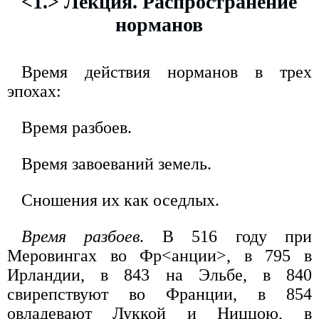
<1.> Лекция. Распространение
норманов
Время действия норманов в трех
эпохах:
Время разбоев.
Время завоеваний земель.
Сношения их как оседлых.
Время разбоев
. В 516 году при
Меровингах во Фр<анции>, в 795 в
Ирландии, в 843 на Эльбе, в 840
свирепствуют во Франции, в 854
овладевают Луккой и Ниццою, в