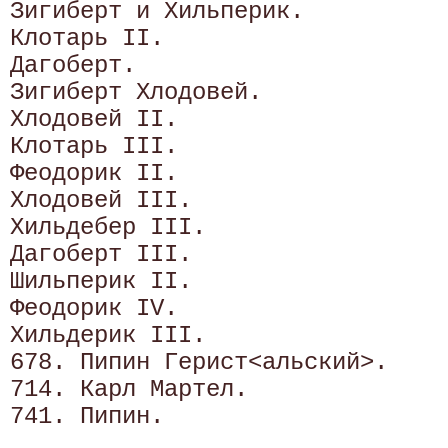
Зигиберт и Хильперик.

Клотарь II.

Дагоберт.

Зигиберт Хлодовей.

Хлодовей II.

Клотарь III.

Феодорик II.

Хлодовей III.

Хильдебер III.

Дагоберт III.

Шильперик II.

Феодорик IV.

Хильдерик III.

678. Пипин Герист<альский>.

714. Карл Мартел.
