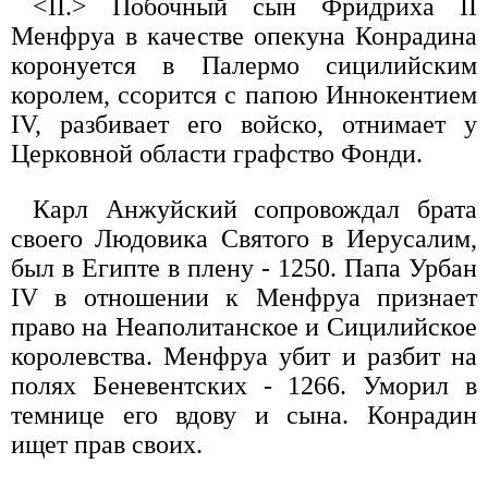
<II.> Побочный сын Фридриха II
Менфруа в качестве опекуна Конрадина
коронуется в Палермо сицилийским
королем, ссорится с папою Иннокентием
IV, разбивает его войско, отнимает у
Церковной области графство Фонди.
Карл Анжуйский сопровождал брата
своего Людовика Святого в Иерусалим,
был в Египте в плену - 1250. Папа Урбан
IV в отношении к Менфруа признает
право на Неаполитанское и Сицилийское
королевства. Менфруа убит и разбит на
полях Беневентских - 1266. Уморил в
темнице его вдову и сына. Конрадин
ищет прав своих.