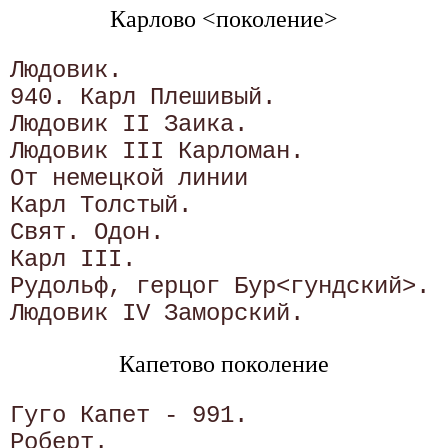
Карлово <поколение>
Людовик.

940. Карл Плешивый.

Людовик II Заика.

Людовик III Карломан.

От немецкой линии

Карл Толстый.

Свят. Одон.

Карл III.

Рудольф, герцог Бур<гундский>.

Капетово поколение
Гуго Капет - 991.

Роберт.
