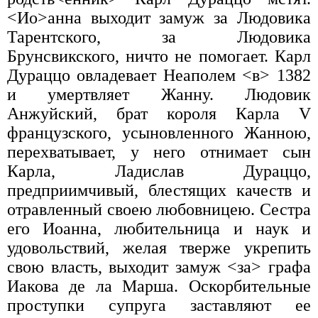
<Ио>анна выходит замуж за Людовика
Тарентского, за Людовика
Брунсвикского, ничто не помогает. Карл
Дураццо овладевает Неаполем <в> 1382
и умертвляет Жанну. Людовик
Анжуйский, брат короля Карла V
французского, усыновленного Жанною,
перехватывает, у него отнимает сын
Карла, Ладислав Дураццо,
предприимчивый, блестящих качеств и
отравленный своею любовницею. Сестра
его Иоанна, любительница и наук и
удовольствий, желая тверже укрепить
свою власть, выходит замуж <за> графа
Иакова де ла Марша. Оскорбительные
проступки супруга заставляют ее