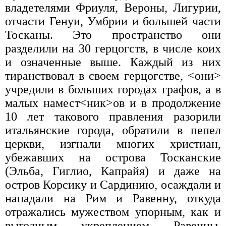
владетелями Фриуля, Вероны, Лигурии,
отчасти Генуи, Умбрии и большей части
Тосканы. Это пространство они
разделили на 30 герцогств, в числе коих
и означенные выше. Каждый из них
тиранствовал в своем герцогстве, <они>
учредили в больших городах графов, а в
малых намест<ник>ов и в продолжение
10 лет такового правления разорили
итальянские города, обратили в пепел
церкви, изгнали многих христиан,
убежавших на острова Тосканские
(Эльба, Гиглио, Капрайя) и даже на
остров Корсику и Сардинию, осаждали и
нападали на Рим и Равенну, откуда
отражались мужеством упорным, как и
выгодным укреплением Равенны,