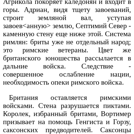
Агрикола покоряет каледонян и входит в
горы. Адриан, видя тщету завоеваний,
строит земляной вал, уступая
завоев<анную> землю, Септимий Север -
каменную стену еще ниже этой. Система
римлян: бриты уже не отдельный народ;
это римские ветераны. Цвет же
британского юношества рассылается в
дальние войска. Следствие -
совершенное ослабление нации,
необходимость опеки римского войска.
Британия оставляется римскими
войсками. Стена разрушается пиктами.
Королек, избранный бритами, Вортимер
призывает на помощь Генгиста и Горзу,
саксонских предводителей. Саксонцы