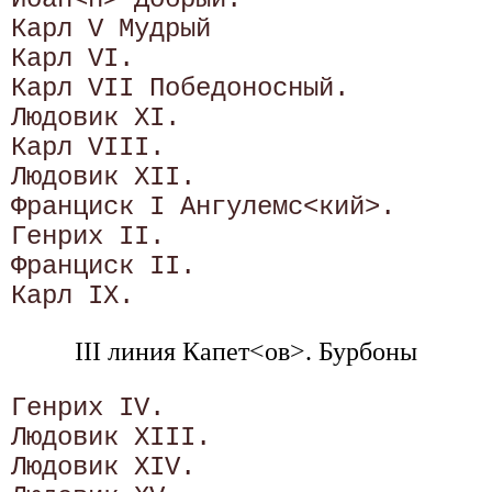
Карл V Мудрый

Карл VI.

Карл VII Победоносный.

Людовик XI.

Карл VIII.

Людовик XII.

Франциск I Ангулемс<кий>.

Генрих II.

Франциск II.

III линия Капет<ов>. Бурбоны
Генрих IV.

Людовик XIII.

Людовик XIV.
