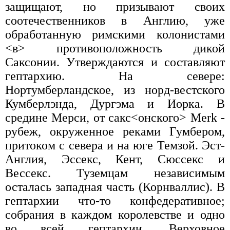
защищают, но призывают своих
соотечественников в Англию, уже
обработанную римскими колонистами
<в> противоположность дикой
Саксонии. Утверждаются и составляют
гептархию. На севере:
Нортумберландское, из норд-вестского
Кумберлэнда, Дургэма и Иорка. В
средине Мерси, от сакс<онского> Merk -
рубеж, окруженное реками Гумбером,
притоком с севера и на юге Темзой. Эст-
Англия, Эссекс, Кент, Сюссекс и
Вессекс. Туземцам независимым
осталась западная часть (Корнваллис). В
гептархии что-то конфедеративное;
собрания в каждом королевстве и одно
во всей гептархии. Верховное