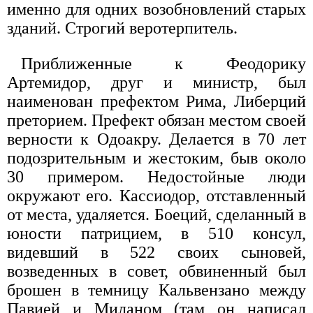
именно для одних возобновлений старых
зданий. Строгий веротерпитель.
Приближенные к Феодорику
Артемидор, друг и министр, был
наименован префектом Рима, Либерций
преторием. Префект обязан местом своей
верности к Одоакру. Делается в 70 лет
подозрительным и жестоким, быв около
30 примером. Недостойные люди
окружают его. Кассиодор, отставленный
от места, удаляется. Боеций, сделанный в
юности патрицием, в 510 консул,
видевший в 522 своих сыновей,
возведенных в совет, обвиненный был
брошен в темницу Кальвензано между
Павией и Миланом (там он написал