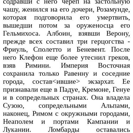
содравши с него череп на застольную
чашу, женился на его дочери, Розамунде,
которая подговорила его умертвить,
вышедши потом за оруженосца его
Гельмихоса. Албоин, взявши Верону,
прежде всех составил три герцогства -
Фриуль, Сполетто и Беневент. После
него Клефон еще более утеснил греков,
взяв Римини. Империя Восточная
сохранила только Равенну и соседние
города, состав<ившие> экзархат. Ее
признавали еще в Падуе, Кремоне, Генуе
и в сопредельных странах. Она владела
Сузою, сопредельными Альпами,
наконец, Римом с окружными городами,
Неаполем и портами Кампании и
Лукании. Ломбарды оставались