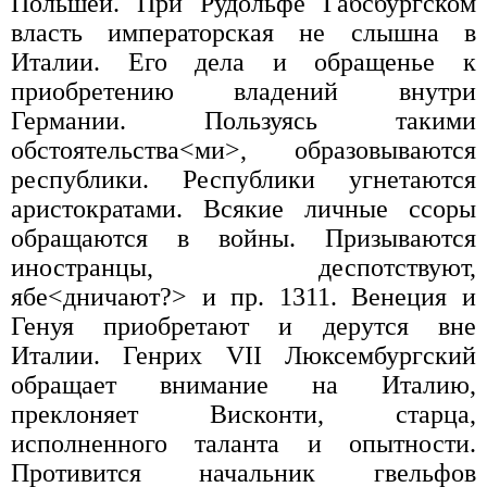
Польшей. При Рудольфе Габсбургском
власть императорская не слышна в
Италии. Его дела и обращенье к
приобретению владений внутри
Германии. Пользуясь такими
обстоятельства<ми>, образовываются
республики. Республики угнетаются
аристократами. Всякие личные ссоры
обращаются в войны. Призываются
иностранцы, деспотствуют,
ябе<дничают?> и пр. 1311. Венеция и
Генуя приобретают и дерутся вне
Италии. Генрих VII Люксембургский
обращает внимание на Италию,
преклоняет Висконти, старца,
исполненного таланта и опытности.
Противится начальник гвельфов