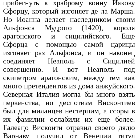
прибегнуть к храброму воину Иакову
Сфорцу, который изгоняет де ла Марша.
Но Иоанна делает наследником своим
Альфонса Мудрого (1420), короля
арагонского и сицилийского. Еще
Сфорца с помощью самой царицы
изгоняет раз Альфонса, и он наконец
соединяет Неаполь с Сицилией
совершенно. И вот Неаполь под
скипетром арагонским, между тем как
много претендентов из дома анжуйского.
Северная Италия могла бы много взять
первенства, но деспотизм Висконтиев
был для миланцев нестерпим, а ссоры в
их фамилии ослабили их еще более.
Галеацо Висконти отравил своего дядю
Варнаву, получил от Венеции титул