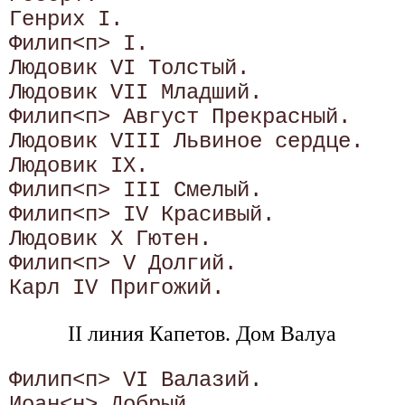
Генрих I.

Филип<п> I.

Людовик VI Толстый.

Людовик VII Младший.

Филип<п> Август Прекрасный.

Людовик VIII Львиное сердце.

Людовик IX.

Филип<п> III Смелый.

Филип<п> IV Красивый.

Людовик X Гютен.

Филип<п> V Долгий.

II линия Капетов. Дом Валуа
Филип<п> VI Валазий.

Иоан<н> Добрый.
