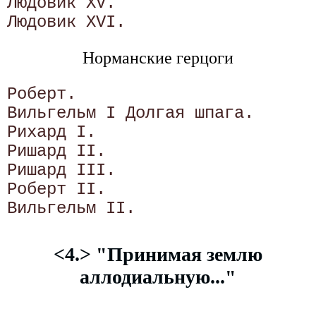
Людовик XV.

Норманские герцоги
Роберт.

Вильгельм I Долгая шпага.

Рихард I.

Ришард II.

Ришард III.

Роберт II.

<4.> "Принимая землю
аллодиальную..."