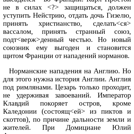
не в силах <?> защищаться, должен
уступить Нейстрию, отдать дочь Гизелю,
принять христианство, сделать<ся>
вассалом, принять странный союз,
подт<верж>денный честью. Но новый
союзник ему выгоден и становится
щитом Франции от нападений норманов.
Норманские нападения на Англию. Но
для этого нужна история Англии. Англия
под римлянами. Цезарь только проходит,
не удерживая завоеваний. Император
Клавдий покоряет остров, кроме
Каледонии (состоящ<ей> из пиктов и
скоттов), по причине дальности земли и
жителей. При Домициане Юлий