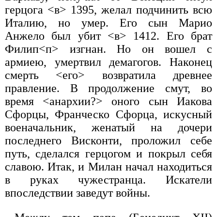
герцога <в> 1395, желал подчинить всю
Италию, но умер. Его сын Марио
Анжело был убит <в> 1412. Его брат
Филип<п> изгнан. Но он вошел с
армиею, умертвил демагогов. Наконец
смерть <его> возвратила древнее
правление. В продолжение смут, во
время <анархии?> оного сын Иакова
Сфорцы, Франческо Сфорца, искусный
военачальник, женатый на дочери
последнего Висконти, проложил себе
путь, сделался герцогом и покрыл себя
славою. Итак, и Милан начал находиться
в руках чужестранца. Искатели
впоследствии заведут войны.