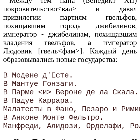
Между тем папа (Бенедикт XII)
покровительство<вал> и давал
привилегии партиям гвельфов,
похищавшим города джибелинов,
император - джибелинам, похищавшим
владения гвельфов, а император
Людовик [гвель<фам>]. Каждый день
образовывались новые государства:
В Модене д'Есте.

В Мантуе Гонзаги.

В Парме <и> Вероне де ла Скала.

В Падуе Каррара.

Малатесты в Фано, Пезаро и Римин
В Анконе Монте Фельтро.
