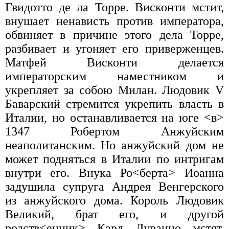
Гвидотто де ла Торре. Висконти мстит,
внушает ненависть против императора,
обвиняет в причине этого дела Торре,
разбивает и угоняет его приверженцев.
Матфей Висконти делается
императорским наместником и
укрепляет за собою Милан. Людовик V
Баварский стремится укрепить власть в
Италии, но останавливается на юге <в>
1347 Робертом Анжуйским
неаполитанским. Но анжуйский дом не
может подняться в Италии по интригам
внутри его. Внука Ро<берта> Иоанна
задушила супруга Андрея Венгерского
из анжуйского дома. Король Людовик
Великий, брат его, и другой
родств<енник> Карл Дураццо мстят.