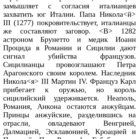
замышляет с согласия италианцев
захватить юг Италии. Папа Никола<й>
III (1277) покровительствует, италианцы
же составляют заговор. <В> 1282
астроном Брунетто и медик Иоанн
Процида в Романии и Сицилии дают
сигнал убийства французов.
Сицилианцы провозглашают Петра
Арагонского своим королем. Наследник
Никола<я> III Мартин IV. Француз Карл
прибегает к оружью, но король
сицилийский удерживается. Неаполь,
Романия, Анкона остаются анжуйцам.
Принцы анжуйские, разделившись на
отрасли, овладевают Венгрией,
Далмацией, Эсклавонией, Кроацией и