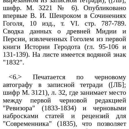
вырезанном из записной тетради); ([ЛБ];
шифр. М. 3221 № 6). Опубликовано
впервые В. И. Шенроком в Сочинениях
Гоголя, 10 изд., т. VI. стр. 787-789.
Сводка данных о древней Мидии и
Персии, извлеченных Гоголем из первой
книги Истории Геродота (гл. 95-106 и
131-139). На листе имеется водяной знак
"1832".
<6.> Печатается по черновому
автографу в записной тетради ([ЛБ];
шифр М. 3121), л. 32, где занимает место
между первой черновой редакцией
"Ревизора" (1833-1834) и черновыми
набросками статей и рецензий для
"Современника" (1835), что позволяет