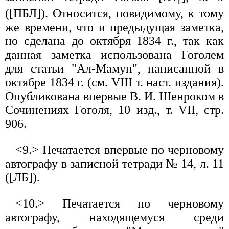
1
([ПБЛ]). Относится, повидимому, к тому
же времени, что и предыдущая заметка,
но сделана до октября 1834 г., так как
данная заметка использована Гоголем
для статьи "Ал-Мамун", написанной в
октябре 1834 г. (см. VIII т. наст. издания).
Опубликована впервые В. И. Шенроком в
Сочинениях Гоголя, 10 изд., т. VII, стр.
906.
<9.> Печатается впервые по черновому
автографу в записной тетради № 14, л. 11
([ЛБ]).
<10.> Печатается по черновому
автографу, находящемуся среди