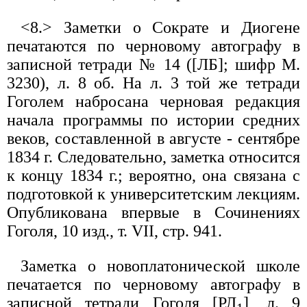
<8.> Заметки о Сократе и Диогене
печатаются по черновому автографу в
записной тетради № 14 ([ЛБ]; шифр М.
3230), л. 8 об. На л. 3 той же тетради
Гоголем набросана черновая редакция
начала программы по истории средних
веков, составленной в августе - сентябре
1834 г. Следовательно, заметка относится
к концу 1834 г.; вероятно, она связана с
подготовкой к университетским лекциям.
Опубликована впервые в Сочинениях
Гоголя, 10 изд., т. VII, стр. 941.
Заметка о новоплатонической школе
печатается по черновому автографу в
записной тетради Гоголя [РЛ
], л. 9