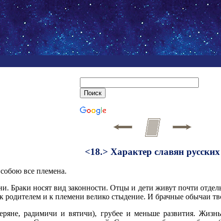
<18.> Характер славян русских
собою все племена.
и. Браки носят вид законности. Отцы и дети живут почти отдел
к родителем и к племени велико стыдение. И брачные обычаи тв
веряне, радимичи и вятичи), грубее и меньше развития. Жизн