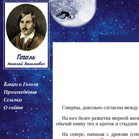
Книги о Гоголе
Произведения
Ссылки
О сайте
Смирны, довольно согласны между 
На юге более развития мирной жизн
обычай имяху тих и кроток и стыдлив 
На севере, начиная с древлян (се