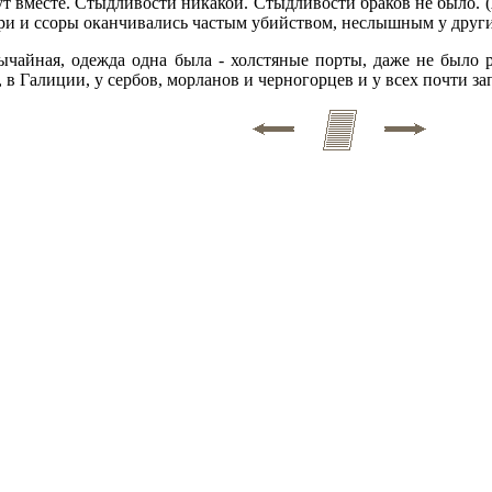
т вместе. Стыдливости никакой. Стыдливости браков не было. (А
спри и ссоры оканчивались частым убийством, неслышным у друг
ычайная, одежда одна была - холстяные порты, даже не было 
в Галиции, у сербов, морланов и черногорцев и у всех почти за