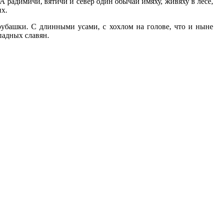
 радимичи, вятичи и север один обычай имяху, живяху в лесе,
их.
рубашки. С длинными усами, с хохлом на голове, что и ныне
падных славян.