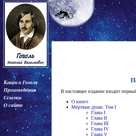
П
Книги о Гоголе
Произведения
В настоящее издание входит первый
Ссылки
О книге
О сайте
Мертвые души. Том I
Глава I
Глава II
Глава III
Глава IV
Глава V