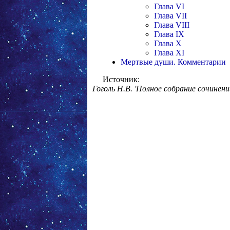
Глава VI
Глава VII
Глава VIII
Глава IX
Глава X
Глава XI
Мертвые души. Комментарии
Источник:
Гоголь Н.В. 'Полное собрание сочинени