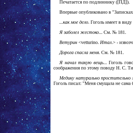
Печатается по подлиннику ([ПД]).
Впервые опубликовано в "Записках",
...как мое дело
. Гоголь имеет в виду
Я заболел жестоко
... См. № 181.
Ветурин
<vetturino.
Итал
.> - извоз
Дорога спасла меня
. См. № 181.
Я начал такую вещь
... Гоголь го
соображения по этому поводу Н. С. Тих
Медику натурально простительно м
Гоголь писал: "Меня смущала не сама бо