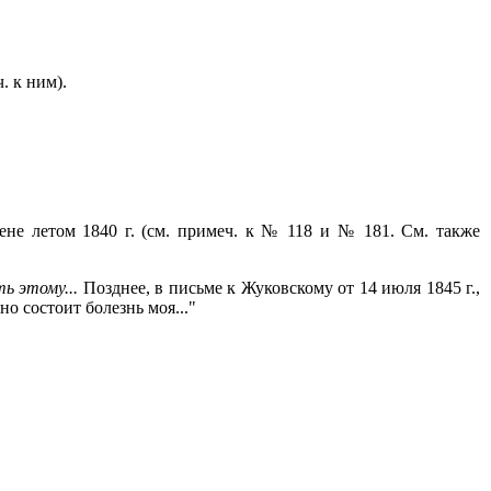
. к ним).
Вене летом 1840 г. (см. примеч. к № 118 и № 181. См. также
ь этому...
Позднее, в письме к Жуковскому от 14 июля 1845 г.,
но состоит болезнь моя..."