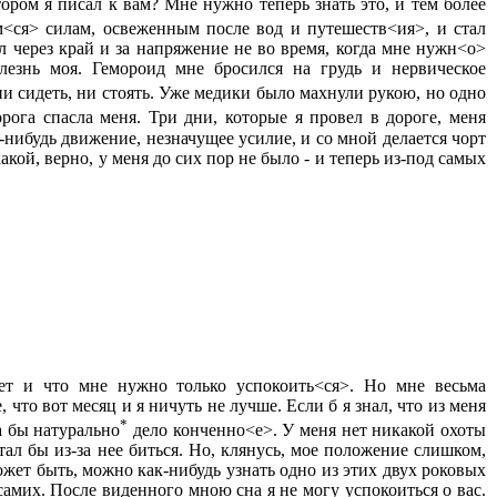
тором я писал к вам? Мне нужно теперь знать это, и тем более
им<ся> силам, освеженным после вод и путешеств<ия>, и стал
л через край и за напряжение не во время, когда мне нужн<о>
олезнь моя. Гемороид мне бросился на грудь и нервическое
, ни сидеть, ни стоять. Уже медики было махнули рукою, но одно
орога спасла меня. Три дни, которые я провел в дороге, меня
-нибудь движение, незначущее усилие, и со мной делается чорт
акой, верно, у меня до сих пор не было - и теперь из-под самых
дет и что мне нужно только успокоить<ся>. Но мне весьма
 что вот месяц и я ничуть не лучше. Если б я знал, что из меня
*
а бы натурально
дело конченно<е>. У меня нет никакой охоты
ал бы из-за нее биться. Но, клянусь, мое положение слишком,
ожет быть, можно как-нибудь узнать одно из этих двух роковых
с самих. После виденного мною сна я не могу успокоиться о вас.