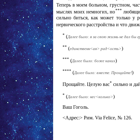
Теперь в моем больном, грустном, ч
***
мыслях моих немногих, но
любящих
сильно биться, как может только у р
нервического расстройства и что движе
*
(
Далее было: я за свою жизнь не дал бы 
**
(
)
единственн<ая> рад<ость>
***
(
)
Далее было: боже каких
****
(
)
Далее было: вместе. Прощайте!
*
Прощайте. Целую вас
сильно и дай
*
(
)
Далее было: нес<колько>
Ваш Гоголь.
<Адрес:> Рим. Via Felice, № 126.