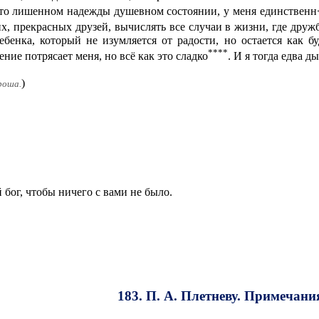
асто лишенном надежды душевном состоянии, у меня единственн
, прекрасных друзей, вычислять все случаи в жизни, где дружба
ебенка, который не изумляется от радости, но остается как б
****
ние потрясает меня, но всё как это сладко
. И я тогда едва д
)
гроша.
 бог, чтобы ничего с вами не было.
183. П. А. Плетневу. Примечани