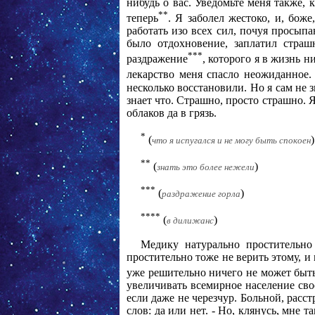
нибудь о вас. Уведомьте меня также, 
**
теперь
. Я заболел жестоко, и, бож
работать изо всех сил, почуя просып
было отдохновение, заплатил страш
***
раздражение
, которого я в жизнь н
лекарство меня спасло неожиданное.
несколько восстановили. Но я сам не 
знает что. Страшно, просто страшно. Я
облаков да в грязь.
*
(
)
что я испугался и не могу быть спокоен
**
(
)
знать это более нежели
***
(
)
раздражение горла
****
(
)
в дилижанс
Медику натурально простительно
простительно тоже не верить этому, и 
уже решительно ничего не может быть 
увеличивать всемирное население сво
если даже не черезчур. Больной, расс
слов: да или нет. - Но, клянусь, мне 