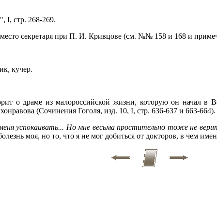
 I, стр. 268-269.
 место секретаря при П. И. Кривцове (см. №№ 158 и 168 и примеч
чик, кучер.
ворит о драме из малороссийской жизни, которую он начал в 
онравова (Сочинения Гоголя, изд. 10, I, стр. 636-637 и 663-664).
еня успокаивать... Но мне весьма простительно тоже не верит
лезнь моя, но то, что я не мог добиться от докторов, в чем имен