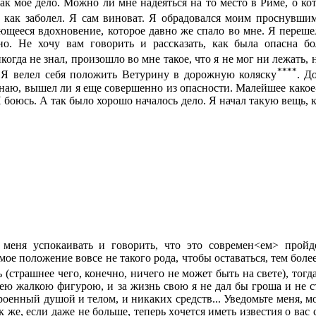
как мое дело. Можно ли мне надеяться на то место в Риме, о ко
е, как заболел. Я сам виноват. Я обрадовался моим проснувш
ающееся вдохновение, которое давно же спало во мне. Я переше
но. Не хочу вам говорить и рассказать, как была опасна б
икогда не знал, произошло во мне такое, что я не мог ни лежать
****
 Я велел себя положить Ветурину в дорожную коляску
. Д
знаю, вышел ли я еще совершенно из опасности. Малейшее какое
 боюсь. А так было хорошо началось дело. Я начал такую вещь, к
 меня успокаивать и говорить, что это современ<ем> прой
мое положение вовсе не такого рода, чтобы оставаться, тем более,
(страшнее чего, конечно, ничего не может быть на свете), тогд
ею жалкою фигурою, и за жизнь свою я не дал бы гроша и не ст
троенный душой и телом, и никаких средств... Уведомьте меня, м
так же, если даже не больше, теперь хочется иметь известия о ва