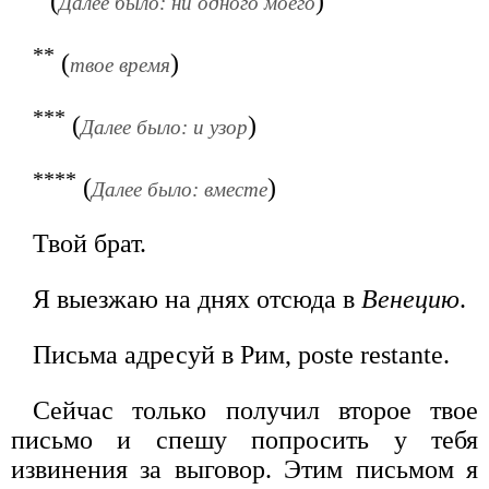
(
)
Далее было: ни одного моего
**
(
)
твое время
***
(
)
Далее было: и узор
****
(
)
Далее было: вместе
Твой брат.
Я выезжаю на днях отсюда в
Венецию
.
Письма адресуй в Рим, poste restante.
Сейчас только получил второе твое
письмо и спешу попросить у тебя
извинения за выговор. Этим письмом я