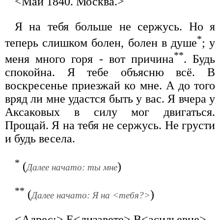
<Май 1840. Москва.>
Я на тебя больше не сержусь. Но я
*
теперь слишком болен, болен в душе
; у
**
меня много горя - вот причина
. Будь
спокойна. Я тебе объясню всё. В
воскресенье приезжай ко мне. А до того
вряд ли мне удастся быть у вас. Я вчера у
Аксаковых в силу мог двигаться.
Прощай. Я на тебя не сержусь. Не грусти
и будь весела.
*
(
)
Далее начато: ты мне
**
(
)
Далее начато: Я на <тебя?>
<Адрес:> Е<лизавете> В<асильевне>.