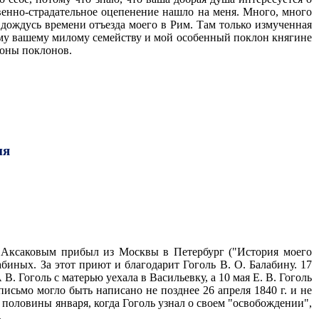
ственно-страдательное оцепенение нашло на меня. Много, много
е дождусь времени отъезда моего в Рим. Там только измученная
ему вашему милому семейству и мой особенный поклон княгине
ионы поклонов.
ия
 Т. Аксаковым прибыл из Москвы в Петербург ("История моего
абиных. За этот приют и благодарит Гоголь В. О. Балабину. 17
В. Гоголь с матерью уехала в Васильевку, а 10 мая Е. В. Гоголь
письмо могло быть написано не позднее 26 апреля 1840 г. и не
й половины января, когда Гоголь узнал о своем "освобождении",
.