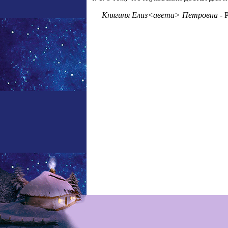
Княгиня Елиз<авета> Петровна
- 