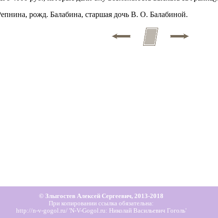
Репнина, рожд. Балабина, старшая дочь В. О. Балабиной.
© Злыгостев Алексей Сергеевич, 2013-2018
При копировании ссылка обязательна:
http://n-v-gogol.ru/ 'N-V-Gogol.ru: Николай Васильевич Гоголь'