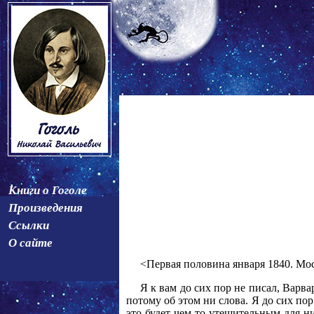
Книги о Гоголе
Произведения
Ссылки
О сайте
<Первая половина января 1840. Мо
Я к вам до сих пор не писал, Варва
потому об этом ни слова. Я до сих по
это будет чем-то утешительным для ни