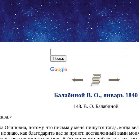
Балабиной В. О., январь 1840
148. В. О. Балабиной
сква.>
ра Осиповна, потому что письма у меня пишутся тогда, когда вел
р не знаю, как благодарить вас за приют, доставленный вами мои
х в горькие минуты жизни. Я бы хотел что-нибудь сказать вам 