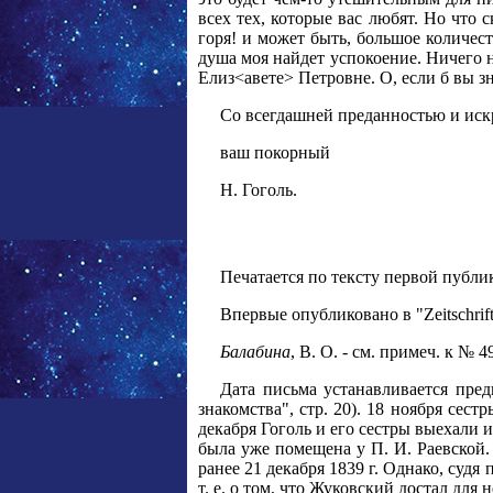
всех тех, которые вас любят. Но что 
горя! и может быть, большое количест
душа моя найдет успокоение. Ничего 
Елиз<авете> Петровне. О, если б вы з
Со всегдашней преданностью и ис
ваш покорный
Н. Гоголь.
Печатается по тексту первой публи
Впервые опубликовано в "Zeitschrift fü
Балабина
, В. О. - см. примеч. к № 4
Дата письма устанавливается пред
знакомства", стр. 20). 18 ноября сес
декабря Гоголь и его сестры выехали и
была уже помещена у П. И. Раевской. 
ранее 21 декабря 1839 г. Однако, судя
т. е. о том, что Жуковский достал для 