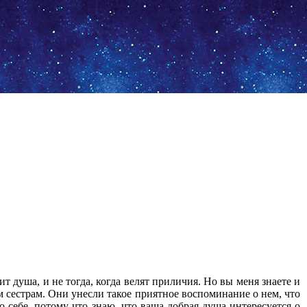
ит душа, и не тогда, когда велят приличия. Но вы меня знаете и
м сестрам. Они унесли такое приятное воспоминание о нем, что
о себе, потому что знаю, что ваша добрая душа интересуется о