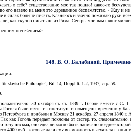
сказать о себе? существование мое так пошло! какое-то бесчув
во его навело на меня это деревянное беспамятство. - Жду и н
не в силах больше писать. Кланяюсь и заочно пожимаю руки вс
нали, как скучно писать не из Рима. Сестры мои вам шлют милл
кренним почт<ением>
148. В. О. Балабиной. Примечан
кации.
r slavische Philologie", Bd. 14, Dopphft. 1-2, 1937, стр. 59.
9.
положительно. 30 октября ст. ст. 1839 г. Гоголь вместе с С.
тры Гоголя были взяты из института и помещены временно у Бал
з Петербурга и прибыли в Москву 21 декабря. 27 апреля 1840 г. А 
Так как Гоголь передает поклоны от сестер, то, следовательно, 
 по тону письма, оно едва ли могло быть написано позднее второ
него 4000 руб., которые дали ему возможность выехать за границу