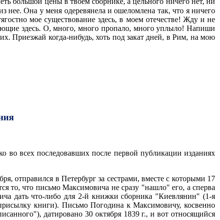
меть большой цены в твоем сборнике, а цельного ничего нет, ни
з нее. Она у меня одеревянела и ошеломлена так, что я ничего
тягостно мое существование здесь, в моем отечестве! Жду и не
вающие здесь. О, много, много пропало, много уплыло! Напиши
них. Приезжай когда-нибудь, хоть под закат дней, в Рим, на мою
ния
ако во всех последовавших после первой публикации изданиях
бря, отправился в Петербург за сестрами, вместе с которыми 17
тся то, что письмо Максимовича не сразу "нашло" его, а сперва
ча дать что-либо для 2-й книжки сборника "Киевлянин" (1-я
а присылку книги). Письмо Погодина к Максимовичу, косвенно
исанного"), датировано 30 октября 1839 г., и вот относящийся