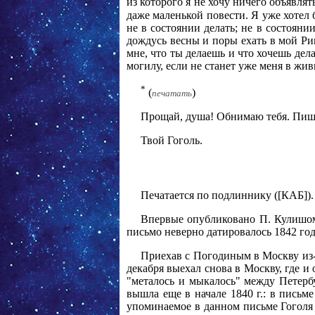
из которого я не хочу ничего объявлят
даже маленькой повести. Я уже хотел 
не в состоянии делать; не в состояни
дождусь весны и поры ехать в мой Ри
мне, что ты делаешь и что хочешь дела
могилу, если не станет уже меня в живы
*
(
)
печатать
Прощай, душа! Обнимаю тебя. Пиш
Твой Гоголь.
Печатается по подлиннику ([КАБ]).
Впервые опубликовано П. Кулишом 
письмо неверно датировалось 1842 го
Приехав с Погодиным в Москву из-за
декабря выехал снова в Москву, где и 
"металось и мыкалось" между Петерб
вышла еще в начале 1840 г.: в письм
упоминаемое в данном письме Гоголя (