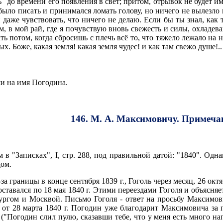
ь
до времени его появления в свет; притом, отрывок не будет и
было писать и принимался ломать голову, но ничего не вылезло и
и даже чувствовать, что ничего не делаю. Если бы ты знал, как 
м, в мой рай, где я почувствую вновь свежесть и силы, охладе
ть потом, когда сбросишь с плечь всё то, что тяжело лежало на 
х. Боже, какая земля! какая земля чудес! и как там свежо душе!..
и на имя Погодина.
146. М. А. Максимовичу. Примеча
в "Записках", I, стр. 288, под правильной датой: "1840". Одн
дом.
 границы в конце сентября 1839 г., Гоголь через месяц, 26 октя
оставался по 18 мая 1840 г. Этими переездами Гоголя и объясняе
ургом и Москвой. Письмо Гоголя - ответ на просьбу Максимови
е от 28 марта 1840 г. Погодин уже благодарит Максимовича з
"Погодин слил пулю, сказавши тебе, что у меня есть много нап