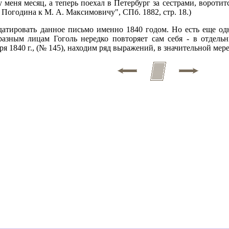
у меня месяц, а теперь поехал в Петербург за сестрами, воротит
 Погодина к М. А. Максимовичу", СПб. 1882, стр. 18.)
датировать данное письмо именно 1840 годом. Но есть еще од
разным лицам Гоголь нередко повторяет сам себя - в отдел
я 1840 г., (№ 145), находим ряд выражений, в значительной ме