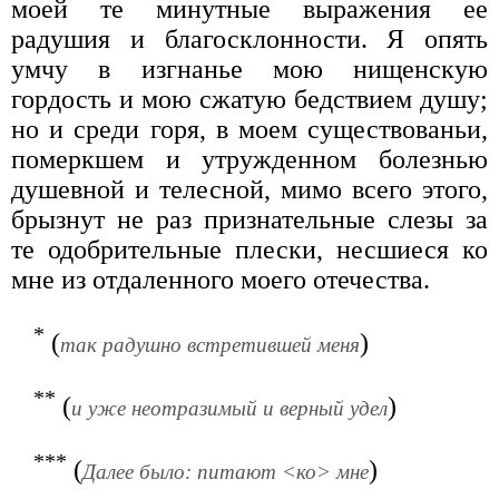
моей те минутные выражения ее
радушия и благосклонности. Я опять
умчу в изгнанье мою нищенскую
гордость и мою сжатую бедствием душу;
но и среди горя, в моем существованьи,
померкшем и утружденном болезнью
душевной и телесной, мимо всего этого,
брызнут не раз признательные слезы за
те одобрительные плески, несшиеся ко
мне из отдаленного моего отечества.
*
(
)
так радушно встретившей меня
**
(
)
и уже неотразимый и верный удел
***
(
)
Далее было: питают <ко> мне