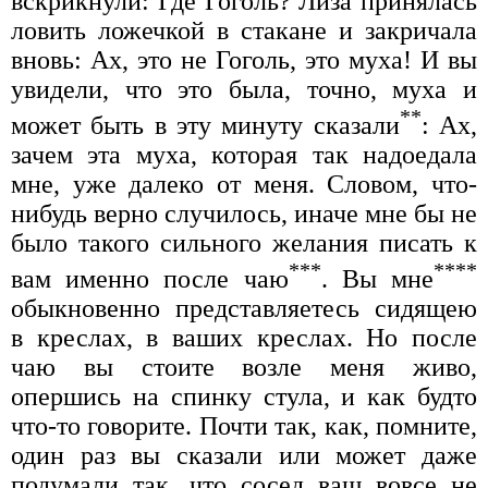
вскрикнули: Где Гоголь? Лиза принялась
ловить ложечкой в стакане и закричала
вновь: Ах, это не Гоголь, это муха! И вы
увидели, что это была, точно, муха и
**
может быть в эту минуту сказали
: Ах,
зачем эта муха, которая так надоедала
мне, уже далеко от меня. Словом, что-
нибудь верно случилось, иначе мне бы не
было такого сильного желания писать к
***
****
вам именно после чаю
. Вы мне
обыкновенно представляетесь сидящею
в креслах, в ваших креслах. Но после
чаю вы стоите возле меня живо,
опершись на спинку стула, и как будто
что-то говорите. Почти так, как, помните,
один раз вы сказали или может даже
подумали так, что сосед ваш вовсе не