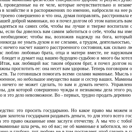
й, проведенные на ее челе, которые нечувствительно и незаме
 в хозяйстве и в распоряжениях по имению, набросили на нее р
роено совершенно и что она, думая поправлять, расстроивала его
нашей доброй маминьки, но я почел долгом об этом написать вам
адеяться на самих себя, чтобы вы лучше и тверже воспитали 
 если бы довелось вам самим заботиться о себе, чтобы вы имел
м необходимое; чтобы вы, возложив надежду на бога, котор
 никогда не уныть духом и не слезами, а трудом, деятельностью
вас ничего насчет нашего расстроенного состояния, как сильно
вас люблю любовью брата, отца и матери вместе, не наружны
блюдет и думает над вашею будущею судьбою и много бы хотела 
 Итак, как любящий вас таким образом брат, я почел долгом на
лжны проглотить ее: она несет вам здоровье. Теперь поговорим о
ьств. Ты готовишься помогать всеми силами маминьке. Мысль и
оенное, но небольшое имущество ваше и сестер ваших. Маминька
а ничего не может сделать, то вам и думать нечего. Управле
ны, для которой совершенно чужды и незнакомы дела этого род
о и это дело невозможное. Во - первых, трудно продать деревню
редство: это просить государыню. Но какое право мы можем и
ам захотела государыня раздавать деньги, то для этого всего го
а это право оказанные ими заслуги отечеству. А мы что с тобо
 маминьке шла речь, но об вас; не об маминьке я заботился, но 
нно и глубоко, тот любовь не в том поставляет, чтоб глядеть в г