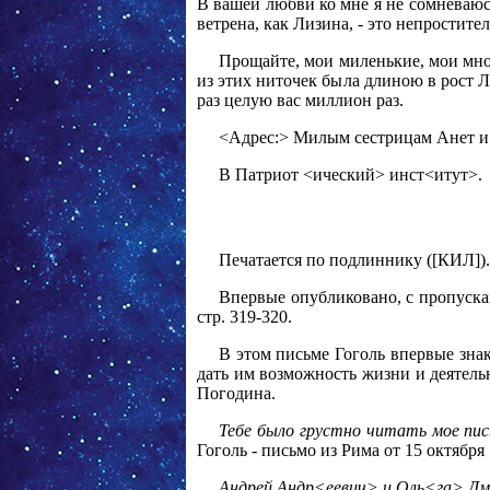
В вашей любви ко мне я не сомневаюсь
ветрена, как Лизина, - это непростител
Прощайте, мои миленькие, мои мно
из этих ниточек была длиною в рост Л
раз целую вас миллион раз.
<Адрес:> Милым сестрицам Анет и
В Патриот <ический> инст<итут>.
Печатается по подлиннику ([КИЛ]).
Впервые опубликовано, с пропуска
стр. 319-320.
В этом письме Гоголь впервые знак
дать им возможность жизни и деятельн
Погодина.
Тебе было грустно читать мое пис
Гоголь - письмо из Рима от 15 октября 1
Андрей Андр<еевич> и Оль<га> 