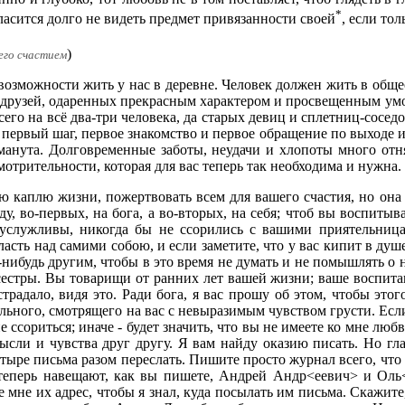
*
гласится долго не видеть предмет привязанности своей
, если тол
)
его счастием
озможности жить у нас в деревне. Человек должен жить в общес
друзей, одаренных прекрасным характером и просвещенным умом
сего на всё два-три человека, да старых девиц и сплетниц-сосед
ас первый шаг, первое знакомство и первое обращение по выходе 
бманута. Долговременные заботы, неудачи и хлопоты много отн
отрительности, которая для вас теперь так необходима и нужна.
ю каплю жизни, пожертвовать всем для вашего счастия, но она 
у, во-первых, на бога, а во-вторых, на себя; чтоб вы воспитыв
услужливы, никогда бы не ссорились с вашими приятельница
ласть над самими собою, и если заметите, что у вас кипит в душ
м-нибудь другим, чтобы в это время не думать и не помышлять о
 сестры. Вы товарищи от ранних лет вашей жизни; ваше воспита
радало, видя это. Ради бога, я вас прошу об этом, чтобы этог
ольного, смотрящего на вас с невыразимым чувством грусти. Если
ие ссориться; иначе - будет значить, что вы не имеете ко мне л
сли и чувства друг другу. Я вам найду оказию писать. Но гла
тыре письма разом переслать. Пишите просто журнал всего, что 
с теперь навещают, как вы пишете, Андрей Андр<еевич> и Оль
 мне их адрес, чтобы я знал, куда посылать им письма. Скажите,