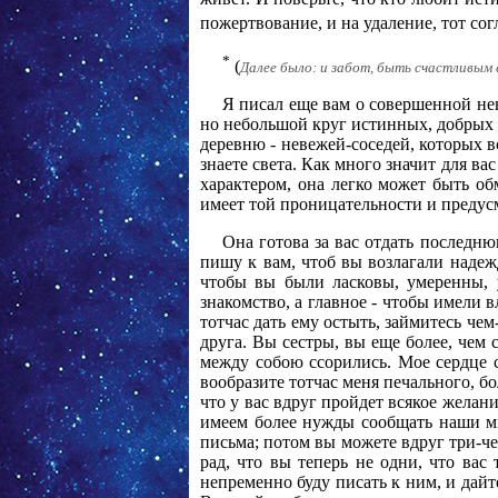
пожертвование, и на удаление, тот со
*
(
Далее было: и забот, быть счастливым 
Я писал еще вам о совершенной нев
но небольшой круг истинных, добрых 
деревню - невежей-соседей, которых в
знаете света. Как много значит для в
характером, она легко может быть о
имеет той проницательности и предусм
Она готова за вас отдать последню
пишу к вам, чтоб вы возлагали надежд
чтобы вы были ласковы, умеренны, 
знакомство, а главное - чтобы имели в
тотчас дать ему остыть, займитесь че
друга. Вы сестры, вы еще более, чем
между собою ссорились. Мое сердце ст
вообразите тотчас меня печального, б
что у вас вдруг пройдет всякое желан
имеем более нужды сообщать наши мы
письма; потом вы можете вдруг три-че
рад, что вы теперь не одни, что ва
непременно буду писать к ним, и дайте