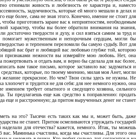
тно отнимали живость и любезность ее характера и, наместо
ассеянность, задумчивость, которые ей много мешали в делах и
 еще более, сама не зная этого. Конечно, имение не стоит для
, чтобы приготовить заране вас к неприятностям, необходимым
свой характер, чтобы вы более обратили внимания на знания,
и достаточно твердости и духу, и сил взяться самим за труд и
ый помогает мужественным и непорочным сердцам, могли бы
, твердостью и терпением переломили бы самую судьбу. Вот для
 любящий вас брат и любящий вас любовью глубже той, которою
ми признаками нежности вы измеряйте мою любовь. Нет, она
пожертвовать и отдать вам, и верно бы сделала для вас более,
писать вам такое письмо, которое заставило вас задуматься и
 средствах, которые, по твоему мнению, милая моя Анет, могли
 желание прекрасное. Но чем? Твои силы здесь не нужны. Не
 хлопочет и трудится не для себя: для нее немного нужно, она
ние имением требует опытного и сведущего хозяина, сильного
а. Ты предлагаешь еще как средство к поправлению: продать
 да еще и расстроенную; да притом вырученных денег не станет
меть на это? Тысячи есть таких как мы и, может быть, даже
сударства не станет. Притом осмеливаются утруждать государей
й наделали для отечества? кажется, немного. Итак, ты можешь
об вас. Маминька счастлива, когда мы счастливы. Для этого она
лаза и целовать в ручки. Кто любит сильно, тот согласится и на