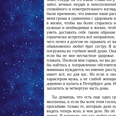
забот, вечных неудач и неисполнени
спокойного и осмотрительного взгляда
были причиною, что имение наше расст
меня гроша в сравнении с здоровьем 
в жизни, чтобы вы более старались н
нужные и необходимые в жизни, чтобы,
уметь доставить себе таким образо
героически встретить всё неприятное,
чего почел я долгом не скрывать от 
обыкновенно любит брат сестру. Я 
погружена во глубине моей души. Она 
если бы не мое несчастное здоровье.
плакать. Пилюля моя горька, но вы до
бы найтись к поправлению обстоятел
маминька нуждается, но имение расстр
имеет всё, но для вас. Но если и он
характером мужа, а не слабой женщи
деревню и купить в Петербурге дом. Н
заплатить за четвертую часть дома.
Ты думаешь, что есть еще одно с
миллионы, и если бы всем этим господ
просьбами только те, которым дали н
видеть теперь ясно, в чем дело. Не об
живет. И поверьте, что кто любит исти