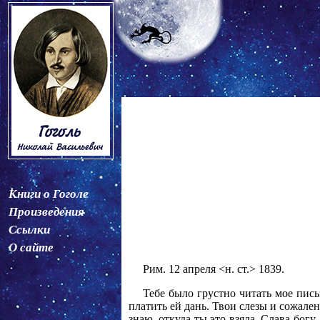
Книги о Гоголе
Произведения
Ссылки
О сайте
Рим. 12 апреля <н. ст.> 1839.
Тебе было грустно читать мое пись
платить ей дань. Твои слезы и сожале
знаю, откуда ты это взяла. Слава бог