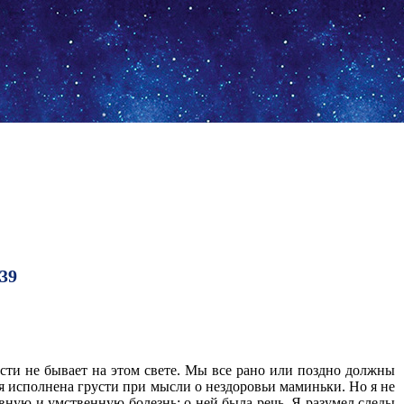
839
русти не бывает на этом свете. Мы все рано или поздно должны
ся исполнена грусти при мысли о нездоровьи маминьки. Но я не
евную и умственную болезнь; о ней была речь. Я разумел следы