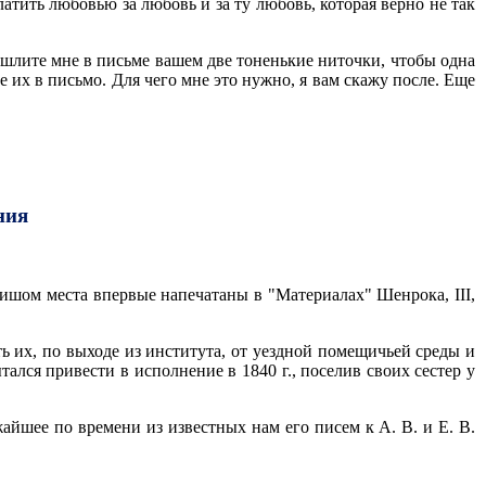
атить любовью за любовь и за ту любовь, которая верно не так
шлите мне в письме вашем две тоненькие ниточки, чтобы одна
 их в письмо. Для чего мне это нужно, я вам скажу после. Еще
ния
ишом места впервые напечатаны в "Материалах" Шенрока, III,
ь их, по выходе из института, от уездной помещичьей среды и
ался привести в исполнение в 1840 г., поселив своих сестер у
жайшее по времени из известных нам его писем к А. В. и Е. В.