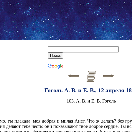
Гоголь А. В. и Е. В., 12 апреля 1
103. А. В. и Е. В. Гоголь
мо, ты плакала, моя добрая и милая Анет. Что ж делать? без г
ния делают тебе честь: они показывают твое доброе сердце. Ты в
у, наша маминька физически совершенно здорова. Я разумел душ