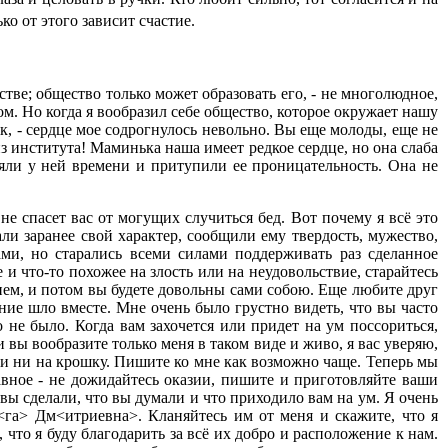
ько от этого зависит счастие.
тве; общество только может образовать его, - не многолюдное,
. Но когда я вообразил себе общество, которое окружает нашу
ок, - сердце мое содрогнулось невольно. Вы еще молоды, еще не
из института! Маминька наша имеет редкое сердце, но она слаба
яли у ней времени и притупили ее проницательность. Она не
не спасет вас от могущих случиться бед. Вот почему я всё это
али заранее свой характер, сообщили ему твердость, мужество,
ми, но старались всеми силами поддерживать раз сделанное
е и что-то похожее на злость или на неудовольствие, старайтесь
 нем, и потом вы будете довольны сами собою. Еще любите друг
ние шло вместе. Мне очень было грустно видеть, что вы часто
о не было. Когда вам захочется или придет на ум поссориться,
 вы вообразите только меня в таком виде и живо, я вас уверяю,
юбви ни на крошку. Пишите ко мне как возможно чаще. Теперь мы
вное - не дожидайтесь оказии, пишите и приготовляйте ваши
вы сделали, что вы думали и что приходило вам на ум. Я очень
<га> Дм<итриевна>. Кланяйтесь им от меня и скажите, что я
 что я буду благодарить за всё их добро и расположение к нам.