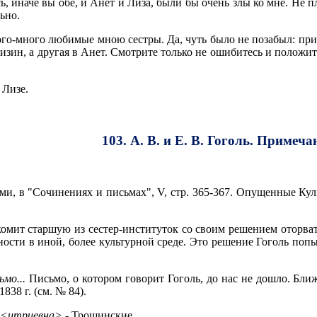
, иначе вы обе, и Анет и Лиза, были бы очень злы ко мне. Не пл
ьно.
го-много любимые мною сестры. Да, чуть было не позабыл: при
изин, а другая в Анет. Смотрите только не ошибитесь и положите
 Лизе.
103. А. В. и Е. В. Гоголь. Примеча
ми, в "Сочинениях и письмах", V, стр. 365-367. Опущенные Кул
омит старшую из сестер-институток со своим решением оторват
ости в иной, более культурной среде. Это решение Гоголь попыт
ьмо...
Письмо, о котором говорит Гоголь, до нас не дошло. Бли
838 г. (см. № 84).
Дм<итриевна>
- Трощинские.