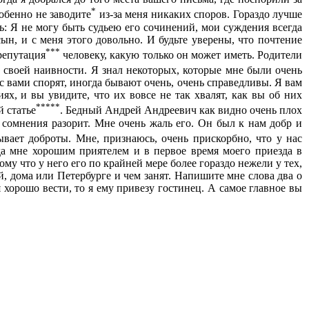
*
обенно не заводите
из-за меня никаких споров. Гораздо лучше
ть: Я не могу быть судьею его сочинений, мои суждения всегда
сын, и с меня этого довольно. И будьте уверены, что почтение
***
 репутация
человеку, какую только он может иметь. Родители
своей наивности. Я знал некоторых, которые мне были очень
 с вами спорят, иногда бывают очень, очень справедливы. Я вам
х, и вы увидите, что их вовсе не так хвалят, как вы об них
*****
й статье
. Бедный Андрей Андреевич как видно очень плох
о сомнения разорит. Мне очень жаль его. Он был к нам добр и
вает доброты. Мне, признаюсь, очень прискорбно, что у нас
да мне хорошим приятелем и в первое время моего приезда в
ому что у него его по крайней мере более гораздо нежели у тех,
й, дома или Петербурге и чем занят. Напишите мне слова два о
 хорошо вести, то я ему привезу гостинец. А самое главное вы