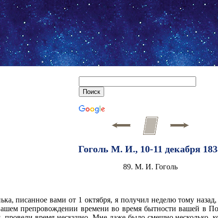
Гоголь М. И., 10-11 декабря 183
89. М. И. Гоголь
а, писанное вами от 1 октября, я получил неделю тому назад,
 вашем препровождении времени во время бытности вашей в По
, провели время нескучно. Мне даже было смешно несколько, ко