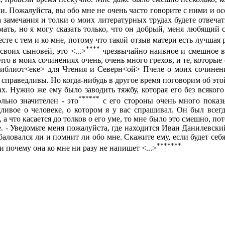
. Пожалуйста, вы обо мне не очень часто говорите с ними и ос
на замечания и толки о моих литературных трудах будете отвеча
мать, но я могу сказать только, что он добрый, меня любящий 
есте с тем и ко мне, потому что такой отзыв матери есть лучшая
****
воих сыновей, это <...>
чрезвычайно наивное и смешное в 
что в моих сочинениях очень, очень много грехов, и те, которые
иблиот<еке> для Чтения и Северн<ой> Пчеле о моих сочинения
 справедливы. Но когда-нибудь в другое время поговорим об это
ах. Нужно же ему было заводить тяжбу, которая его без всяког
******
льно значителен - это
с его стороны очень много показы
дливое о человеке, о котором я у вас спрашивал. Он был всег
 а что касается до толков о его уме, то мне было это смешно, пот
. - Уведомьте меня пожалуйста, где находится Иван Данилевски
баловался ли и помнит ли обо мне. Скажите ему, если будет себя
*******
и почему она ко мне ни разу не напишет <...>