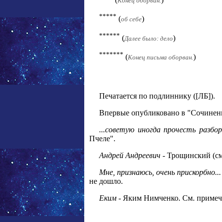
Конец оборван.
*****
(
)
об себе
******
(
)
Далее было: дело
*******
(
)
Конец письма оборван.
Печатается по подлиннику ([ЛБ]).
Впервые опубликовано в "Сочинения
...советую иногда прочесть разбо
Пчеле".
Андрей Андреевич
- Трощинский (см
Мне, признаюсь, очень прискорбно..
не дошло.
Еким
- Яким Нимченко. См. примеч.