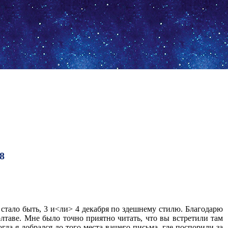
8
 стало быть, 3 и<ли> 4 декабря по здешнему стилю. Благодарю
лтаве. Мне было точно приятно читать, что вы встретили там
гда я добрался до того места вашего письма, где поспорили за