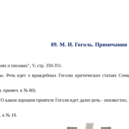
89. М. И. Гоголь. Примечания
х и письмах", V, стр. 350-351.
ры
. Речь идет о враждебных Гоголю критических статьях Сенк
. примеч. к № 80).
.
О каком хорошем приятеле Гоголя идет далее речь - неизвестно, т
 к № 18.