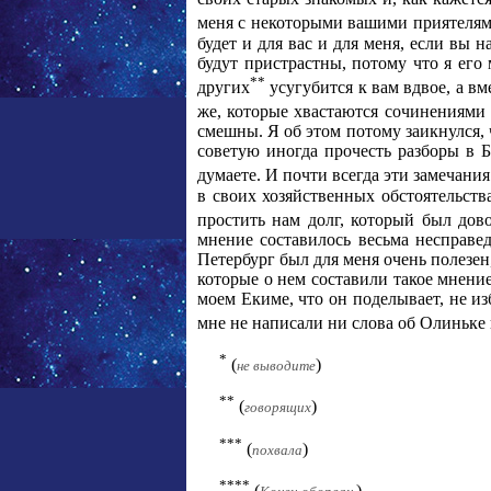
меня с некоторыми вашими приятелями
будет и для вас и для меня, если вы 
будут пристрастны, потому что я его 
**
других
усугубится к вам вдвое, а вм
же, которые хвастаются сочинениями с
смешны. Я об этом потому заикнулся, 
советую иногда прочесть разборы в Б
думаете. И почти всегда эти замечания
в своих хозяйственных обстоятельств
простить нам долг, который был дово
мнение составилось весьма несправе
Петербург был для меня очень полезен,
которые о нем составили такое мнение
моем Екиме, что он поделывает, не из
мне не написали ни слова об Олиньке 
*
(
)
не выводите
**
(
)
говорящих
***
(
)
похвала
****
(
)