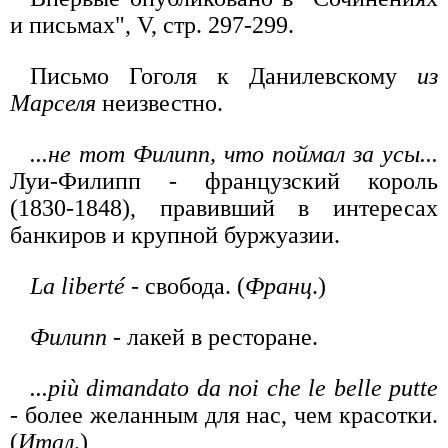
и письмах", V, стр. 297-299.
Письмо Гоголя к Данилевскому
из
Марселя
неизвестно.
...не тот Филипп, что поймал за усы...
Луи-Филипп - французский король
(1830-1848), правивший в интересах
банкиров и крупной буржуазии.
La liberté
- свобода. (
Франц
.)
Филипп
- лакей в ресторане.
...più dimandato da noi che le belle putte
- более желанным для нас, чем красотки.
(
Итал
.)