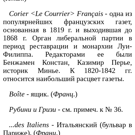
Corier <Le Courrier> Français
- одна из
популярнейших французских газет,
основанная в 1819 г. и выходившая до
1868 г. Орган либеральной партии в
период реставрации и монархии Луи-
Филиппа. Редакторами ее были
Бенжамен Констан, Казимир Перье,
историк Минье. К 1820-1842 гг.
относится наибольший расцвет газеты.
Boîte
- ящик. (
Франц
.)
Рубини и Гризи
- см. примеч. к № 36.
...des Italiens
- Итальянский (бульвар в
Париже). (
Франц
.)