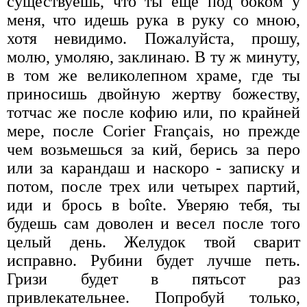
существуешь, что ты еще под боком у
меня, что идешь рука в руку со мною,
хотя невидимо. Пожалуйста, прошу,
молю, умоляю, заклинаю. В ту ж минуту,
в том же великолепном храме, где ты
приносишь двойную жертву божеству,
тотчас же после кофию или, по крайней
мере, после Corier Français, но прежде
чем возьмешься за кий, берись за перо
или за карандаш и наскоро - записку и
потом, после трех или четырех партий,
иди и брось в boîte. Уверяю тебя, ты
будешь сам доволен и весел после того
целый день. Желудок твой сварит
исправно. Рубини будет лучше петь.
Гризи будет в пятьсот раз
привлекательнее. Попробуй только,