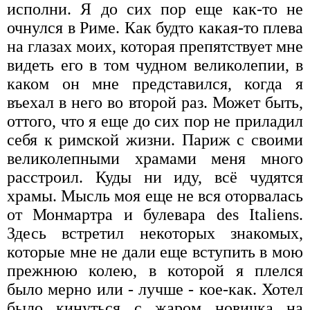
исполни. Я до сих пор еще как-то не
очнулся в Риме. Как будто какая-то плева
на глазах моих, которая препятствует мне
видеть его в том чудном великолепии, в
каком он мне представился, когда я
въехал в него во второй раз. Может быть,
оттого, что я еще до сих пор не приладил
себя к римской жизни. Париж с своими
великолепными храмами меня много
расстроил. Куды ни иду, всё чудятся
храмы. Мысль моя еще не вся оторвалась
от Монмартра и булевара des Italiens.
Здесь встретил некоторых знакомых,
которые мне не дали еще вступить в мою
прежнюю колею, в которой я плелся
было мерно или - лучше - кое-как. Хотел
было кинуться с жаром новичка на