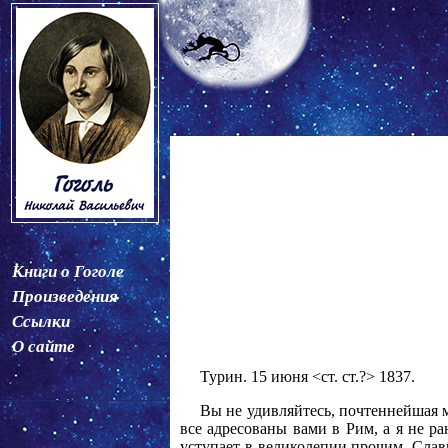
Книги о Гоголе
Произведения
Ссылки
О сайте
Турин. 15 июня <ст. ст.?> 1837.
Вы не удивляйтесь, почтеннейшая м
все адресованы вами в Рим, а я не ра
уступает в великолепии прочим. Слав