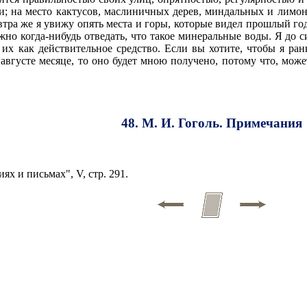
ли; на место кактусов, маслиничных дерев, миндальных и лимо
тра же я увижу опять места и горы, которые видел прошлый год
но когда-нибудь отведать, что такое минеральные воды. Я до с
их как действительное средство. Если вы хотите, чтобы я ран
 в августе месяце, то оно будет мною получено, потому что, мож
48. М. И. Гоголь. Примечания
х и письмах", V, стр. 291.