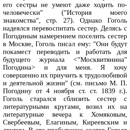
его сестры не умеют даже ходить по-
человечески" ("История моего
знакомства", стр. 27). Однако Гоголь
надеялся перевоспитать сестер. Делясь с
Погодиным намерением поселить сестер
в Москве, Гоголь писал ему: "Они будут
покамест переводить и работать для
будущего журнала <"Москвитянина"
Погодина> и для меня. Я хочу
совершенно их приучить к трудолюбивой
и деятельной жизни" (см. письмо М. П.
Погодину от 4 ноября ст. ст. 1839 г.).
Гоголь старался сблизить сестер с
литературными кругами, возил их на
литературные вечера к Хомяковым,
Свербеевым, Елагиным, Киреевским и
другим. В это пребывание сестер Гоголя