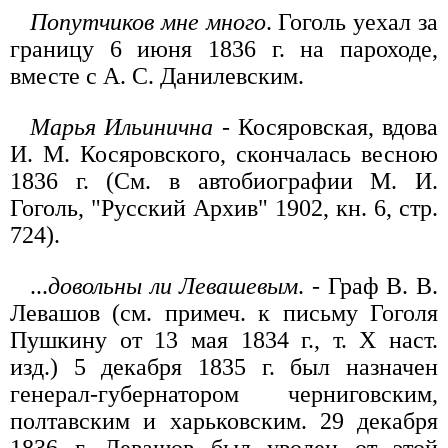
Попутчиков мне много
. Гоголь уехал за
границу 6 июня 1836 г. на пароходе,
вместе с А. С. Данилевским.
Марья Ильинична
- Косяровская, вдова
И. М. Косяровского, скончалась весною
1836 г. (См. в автобиографии М. И.
Гоголь, "Русский Архив" 1902, кн. 6, стр.
724).
...
довольны ли Левашевым
. - Граф В. В.
Левашов (см. примеч. к письму Гоголя
Пушкину от 13 мая 1834 г., т. X наст.
изд.) 5 декабря 1835 г. был назначен
генерал-губернатором черниговским,
полтавским и харьковским. 29 декабря
1836 г. Левашов был уволен от этой