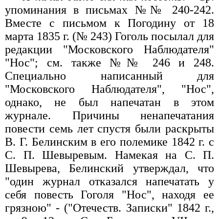
упоминания в письмах №№ 240-242.
Вместе с письмом к Погодину от 18
марта 1835 г. (№ 243) Гоголь посылал для
редакции "Московского Наблюдателя"
"Нос"; см. также №№ 246 и 248.
Специально написанный для
"Московского Наблюдателя", "Нос",
однако, не был напечатан в этом
журнале. Причины ненапечатания
повести семь лет спустя были раскрыты
В. Г. Белинским в его полемике 1842 г. с
С. П. Шевыревым. Намекая на С. П.
Шевырева, Белинский утверждал, что
"один журнал отказался напечатать у
себя повесть Гоголя "Нос", находя ее
грязною" - ("Отечеств. Записки" 1842 г.,