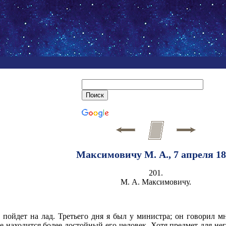
Максимовичу М. А., 7 апреля 18
201.
М. А. Максимовичу.
, пойдет на лад. Третьего дня я был у министра; он говорил 
е находится более достойный его человек. Хотя предмет для него