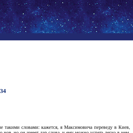
34
мне такими словами: кажется, я Максимовича переведу в Киев,
 нов, но он имеет дар слова, и ему можно успеть легко в нем,