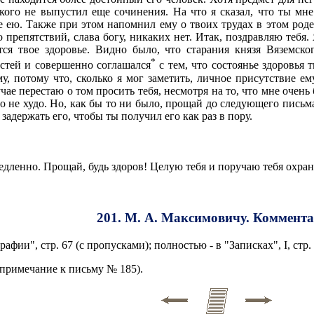
акого не выпустил еще сочинения. На что я сказал, что ты м
е ею. Также при этом напомнил ему о твоих трудах в этом род
о препятствий, слава богу, никаких нет. Итак, поздравляю тебя.
тся твое здоровье. Видно было, что старания князя Вяземск
*
стей и совершенно соглашался
с тем, что состоянье здоровья 
у, потому что, сколько я мог заметить, личное присутствие ему
лучае перестаю о том просить тебя, несмотря на то, что мне очень
о не худо. Но, как бы то ни было, прощай до следующего письма.
задержать его, чтобы ты получил его как раз в пору.
едленно. Прощай, будь здоров! Целую тебя и поручаю тебя охра
201. М. А. Максимовичу. Коммент
фии", стр. 67 (с пропусками); полностью - в "Записках", I, стр.
. примечание к письму № 185).