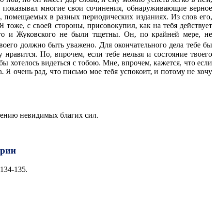
не показывал многие свои сочинения, обнаруживающие верное
е, помещаемых в разных периодических изданиях. Из слов его,
 Я тоже, с своей стороны, присовокупил, как на тебя действует
ого и Жуковского не были тщетны. Он, по крайней мере, не
твоего должно быть уважено. Для окончательного дела тебе бы
 нравится. Но, впрочем, если тебе нельзя и состояние твоего
 бы хотелось видеться с тобою. Мне, впрочем, кажется, что если
 Я очень рад, что письмо мое тебя успокоит, и потому не хочу
нению невидимых благих сил.
арии
 134-135.