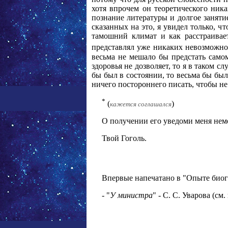
хотя впрочем он теоретического ник
познание литературы и долгое заняти
сказанных на это, я увидел только, чт
тамошний климат и как расстраивае
представлял уже никаких невозможно
весьма не мешало бы предстать самом
здоровья не дозволяет, то я в таком с
бы был в состоянии, то весьма бы был
ничего постороннего писать, чтобы не 
*
(
)
кажется соглашался
О получении его уведоми меня нем
Твой Гоголь.
Впервые напечатано в "Опыте биогра
- "
У министра
" - С. С. Уварова (см