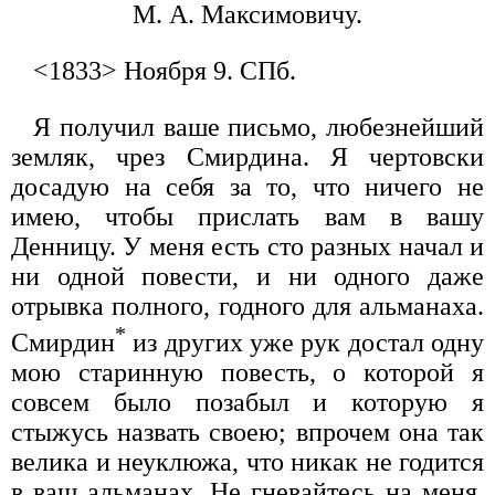
М. А. Максимовичу.
<1833> Ноября 9. СПб.
Я получил ваше письмо, любезнейший
земляк, чрез Смирдина. Я чертовски
досадую на себя за то, что ничего не
имею, чтобы прислать вам в вашу
Денницу. У меня есть сто разных начал и
ни одной повести, и ни одного даже
отрывка полного, годного для альманаха.
*
Смирдин
из других уже рук достал одну
мою старинную повесть, о которой я
совсем было позабыл и которую я
стыжусь назвать своею; впрочем она так
велика и неуклюжа, что никак не годится
в ваш альманах. Не гневайтесь на меня,