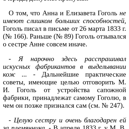
О том, что Анна и Елизавета Гоголь
не
имеют слишком больших способностей
,
Гоголь писал в письме от 26 марта 1833 г.
(№ 166). Раньше (№ 89) Гоголь отзывался
о сестре Анне совсем иначе.
-
Я нарочно здесь расспрашивал
искусных фабрикантов в выделывании
кож
... - Дальнейшие практические
советы, имеющие целью отговорить М.
И. Гоголь от устройства сапожной
фабрики, принадлежат самому Гоголю, в
чем он позже признался сам (см. № 247).
-
Целую сестру и очень благодарен ей
за племянника
. - В апреле 1833 г. у М. В.