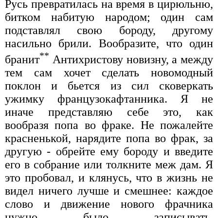
Русь превратилась на время в цирюльню,
битком набитую народом; один сам
подставлял свою бороду, другому
насильно брили. Вообразите, что один
**
бранит
Антихристову новизну, а между
тем сам хочет сделать новомодный
поклон и бьется из сил сковеркать
ужимку французокафтанника. Я не
иначе представляю себе это, как
вообразя попа во фраке. Не пожалейте
красненькой, нарядите попа во фрак, за
другую - обрейте ему бороду и введите
его в собрание или толкните меж дам. Я
это пробовал, и клянусь, что в жизнь не
видел ничего лучше и смешнее: каждое
слово и движение нового фрачника
нужно было записывать.