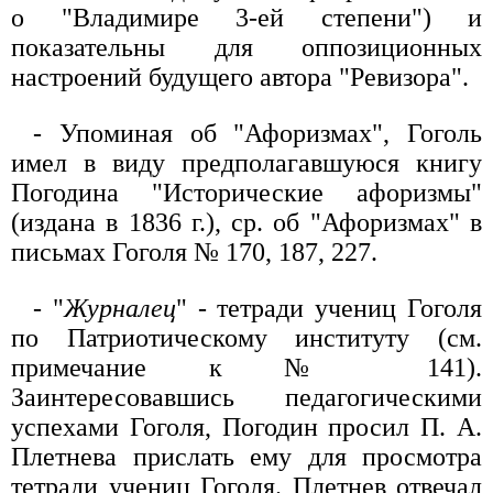
о "Владимире 3-ей степени") и
показательны для оппозиционных
настроений будущего автора "Ревизора".
- Упоминая об "Афоризмах", Гоголь
имел в виду предполагавшуюся книгу
Погодина "Исторические афоризмы"
(издана в 1836 г.), ср. об "Афоризмах" в
письмах Гоголя № 170, 187, 227.
- "
Журналец
" - тетради учениц Гоголя
по Патриотическому институту (см.
примечание к № 141).
Заинтересовавшись педагогическими
успехами Гоголя, Погодин просил П. А.
Плетнева прислать ему для просмотра
тетради учениц Гоголя. Плетнев отвечал