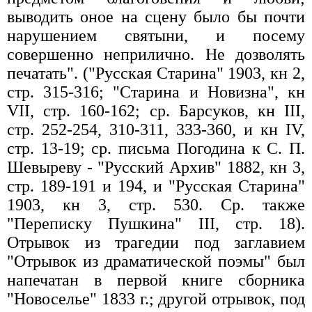
выводить оное на сцену было бы почти
нарушением святыни, и посему
совершенно неприлично. Не дозволять
печатать". ("Русская Старина" 1903, кн 2,
стр. 315-316; "Старина и Новизна", кн
VII, стр. 160-162; ср. Барсуков, кн III,
стр. 252-254, 310-311, 333-360, и кн IV,
стр. 13-19; ср. письма Погодина к С. П.
Шевыреву - "Русский Архив" 1882, кн 3,
стр. 189-191 и 194, и "Русская Старина"
1903, кн 3, стр. 530. Ср. также
"Переписку Пушкина" III, стр. 18).
Отрывок из трагедии под заглавием
"Отрывок из драматической поэмы" был
напечатан в первой книге сборника
"Новоселье" 1833 г.; другой отрывок, под