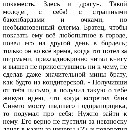
покаместь. Здесь и драгун. Такой
молодец с себя! с страшными
бакенбардами и очками, но
необыкновенный флегма. Братец, чтобы
показать ему всё любопытное в городе,
повел его на другой день в бордель;
только он во всё время, когда тот потел за
ширмами, прехладнокровно читал книгу
и вышел не прикоснувшись ни к чему, не
сделав даже значительной мины брату,
как будто из кондитерской. - Получивши
от тебя письмо, я получил такую о тебе
живую идею, что когда встретил близ
Синего мосту шедшего подпрапорщика,
то подумал про себя: Нужно зайти к
нему. Его верно не пустили за невзноску
денег в казну за чичеры <?> и поворотил