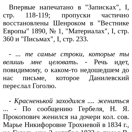
Впервые напечатано в "Записках", I,
стр. 118-119; пропуски частично
восстановлены Шенроком в "Вестнике
Европы" 1890, № 1, "Материалах", I, стр.
360 и "Письмах", I, стр. 233.
- ...
те самые строки, которые ты
велишь мне целовать
. - Речь идет,
повидимому, о каком-то недошедшем до
нас письме, которое Данилевский
переслал Гоголю.
-
Красненькой заходился .... жениться
... - По сообщению Гербеля, Н. Я.
Прокопович женился на дочери кол. сов.
Марье Никифоровне Трохневой в 1834 г.,