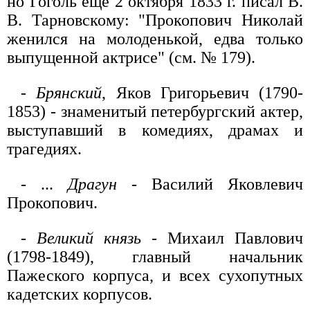
но Гоголь еще 2 октября 1833 г. писал В.
В. Тарновскому: "Прокопович Николай
женился на молоденькой, едва только
выпущенной актрисе" (см. № 179).
-
Брянский
, Яков Григорьевич (1790-
1853) - знаменитый петербургский актер,
выступавший в комедиях, драмах и
трагедиях.
- ...
Драгун
- Василий Яковлевич
Прокопович.
-
Великий князь
- Михаил Павлович
(1798-1849), главный начальник
Пажеского корпуса, и всех сухопутных
кадетских корпусов.