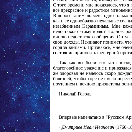
С того времени мне показалось, что я
всё прекрасное и радостное мгновенно,
В дороге занимало меня одно только н
как и те однообразно печальные сосны
незабвенным Карамзиным. Мне кажет
недоставало этому краю? Полное, рос
виною недостаток сообщения. Он усы
свои доходы. Начинают понимать, что
горя за зайцами. Признаюсь, мне очен
состояние приносить шестерной против
Так как вы были столько снисход
благоговейное уважение и привязался
же здоровья не надеюсь скоро дождат
болезней, чтобы горе не смело перес
почтением и вечною признательности
Николай Гоголь.
Впервые напечатано в "Русском Архи
-
Дмитриев Иван Иванович
(1760-1