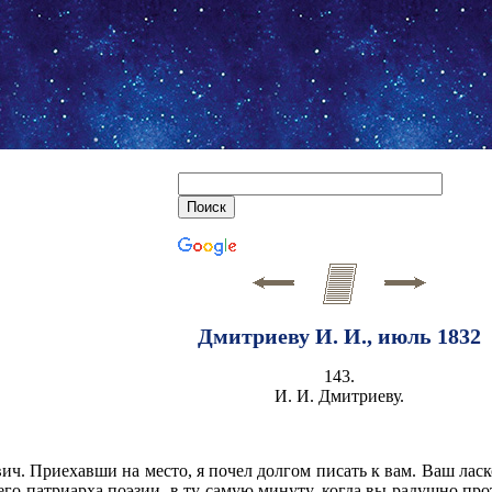
Дмитриеву И. И., июль 1832
143.
И. И. Дмитриеву.
ч. Приехавши на место, я почел долгом писать к вам. Ваш ласк
его патриарха поэзии, в ту самую минуту, когда вы радушно пр