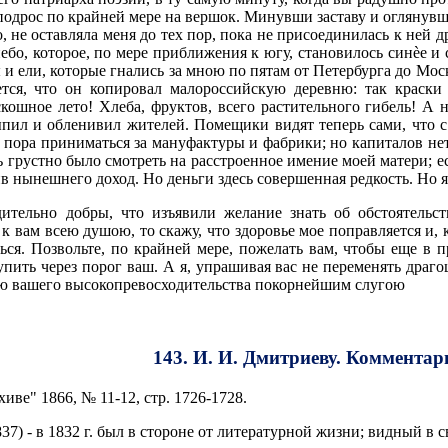
 подрос по крайней мере на вершок. Минувши заставу и оглянув
 не оставляла меня до тех пор, пока не присоединилась к ней др
ебо, которое, по мере приближения к югу, становилось синèе и с
 и ели, которые гнались за мною по пятам от Петербурга до Моск
ся, что он копировал малороссийскую деревню: так краски 
кошное лето! Хлеба, фруктов, всего растительного гибель! А
пил и обленивил жителей. Помещики видят теперь сами, что с
 пора приниматься за мануфактуры и фабрики; но капиталов нет,
ь грустно было смотреть на расстроенное имение моей матери; е
 нынешнего доход. Но деньги здесь совершенная редкость. Но я
ительно добры, что изъявили желание знать об обстоятельс
 к вам всею душою, то скажу, что здоровье мое поправляется и,
ься. Позвольте, по крайней мере, пожелать вам, чтобы еще в
тупить через порог ваш. А я, упрашивая вас не переменять дра
ю вашего высокопревосходительства покорнейшим слугою
143. И. И. Дмитриеву. Комментар
ве" 1866, № 11-12, стр. 1726-1728.
837) - в 1832 г. был в стороне от литературной жизни; видный в с