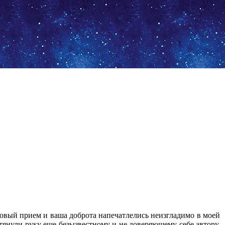
овый прием и ваша доброта напечатлелись неизгладимо в моей
отянули руку еще безызвестному и не доверяющему себе автору.