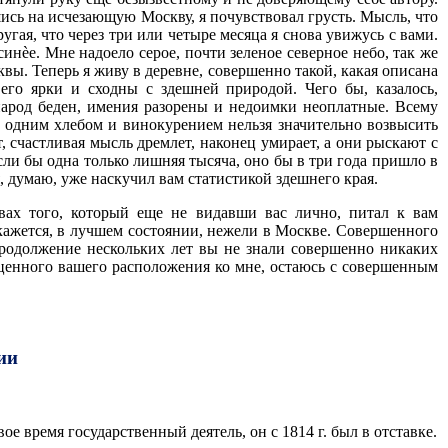
шись на исчезающую Москву, я почувствовал грусть. Мысль, что
угая, что через три или четыре месяца я снова увижусь с вами.
инèе. Мне надоело серое, почти зеленое северное небо, так же
вы. Теперь я живу в деревне, совершенно такой, какая описана
его ярки и сходны с здешней природой. Чего бы, казалось,
 народ беден, имения разорены и недоимки неоплатные. Всему
 одним хлебом и винокурением нельзя значительно возвысить
 счастливая мысль дремлет, наконец умирает, а они рыскают с
сли бы одна только лишняя тысяча, оно бы в три года пришло в
, думаю, уже наскучил вам статистикой здешнего края.
твах того, который еще не видавши вас лично, питал к вам
 кажется, в лучшем состоянии, нежели в Москве. Совершенного
 продолжение нескольких лет вы не знали совершенно никаких
гоценного вашего расположения ко мне, остаюсь с совершенным
ии
вое время государственный деятель, он с 1814 г. был в отставке.