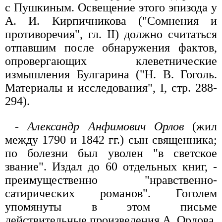
с Пушкиным. Освещение этого эпизода у
А. И. Кирпичникова ("Сомнения и
противоречия", гл. II) должно считаться
отпавшим после обнаружения фактов,
опровергающих клеветнические
измышления Булгарина ("Н. В. Гоголь.
Материалы и исследования", I, стр. 288-
294).
-
Александр Анфимович Орлов
(жил
между 1790 и 1842 гг.) сын священника;
по болезни был уволен "в светское
звание". Издал до 60 отдельных книг, -
преимущественно "нравственно-
сатирических романов". Гоголем
упомянуты в этом письме
действительные произведения А. Орлова,