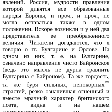
явлений. Россия, мудрости правления
которой дивятся все образованные
народы Европы, и проч., и проч., не
могла оставаться также в одном
положении. Вскоре возникли и у ней два
представителя ее преображенного
величия. Читатели догадаются, что я
говорю о гг. Булгарине и Орлове. На
одном из них, т. е. на Булгарине,
означено направление чисто Байронское
(ведь это мысль не дурна сравнить
Булгарина с Байроном). Та же гордость,
**
та же буря сильных, непокорных
страстей, резко означившая огненный и
вместе мрачный характер британского
поэта, видна и на нашем
соотечественнике; то же