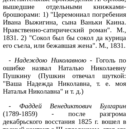
вышедшие отдельными книжками-
брошюрами: 1) "Церемониал погребения
Ивана Выжигина, сына Ваньки Каина.
Нравственно-сатирический роман". М.,
1831. 2) "Сокол был бы сокол да курица
его съела, или бежавшая жена". М., 1831.
-
Надеждою Николавною
- Гоголь по
ошибке назвал Наталью Николаевну
Пушкину (Пушкин отвечал шуткой:
"Ваша Надежда Николавна, т. е. моя
Наталья Николавна" и т. д.)
-
Фаддей Венедиктович Булгарин
(1789-1859) - после разгрома
декабрьского восстания 1825 г. вошел в