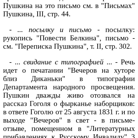
Пушкина на это письмо см. в "Письмах"
Пушкина, III, стр. 44.
- ...
посылку и письмо
- посылку:
рукопись "Повести Белкина", письмо -
см. "Переписка Пушкина", т. II, стр. 302.
- ...
свидание с типографией
... - Речь
идет о печатании "Вечеров на хуторе
близ Диканьки" в типографии
Департамента народного просвещения.
Пушкин дважды живо отозвался на
рассказ Гоголя о фырканье наборщиков:
в ответе Гоголю от 25 августа 1831 г. и по
выходе "Вечеров" в свет - в письме-
отзыве, помещенном в "Литературных
прибавлениях к Русскому Инвалиду" 3