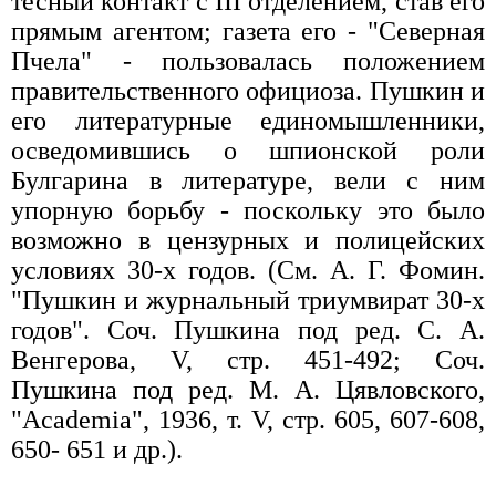
тесный контакт с III отделением, став его
прямым агентом; газета его - "Северная
Пчела" - пользовалась положением
правительственного официоза. Пушкин и
его литературные единомышленники,
осведомившись о шпионской роли
Булгарина в литературе, вели с ним
упорную борьбу - поскольку это было
возможно в цензурных и полицейских
условиях 30-х годов. (См. А. Г. Фомин.
"Пушкин и журнальный триумвират 30-х
годов". Соч. Пушкина под ред. С. А.
Венгерова, V, стр. 451-492; Соч.
Пушкина под ред. М. А. Цявловского,
"Academia", 1936, т. V, стр. 605, 607-608,
650- 651 и др.).