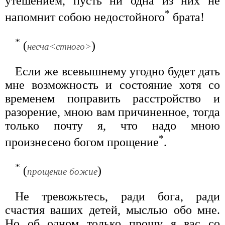
утешением, пусть ни одна из них не
*
напомнит собою недостойного
брата!
*
(
)
несча<стного>
Если же всевышнему угодно будет дать
мне возможность и состояние хотя со
временем поправить расстройство и
разорение, мною вам причиненное, тогда
только почту я, что надо мною
*
произнесено богом прощение
.
*
(
)
прощение божие
Не тревожьтесь, ради бога, ради
счастия ваших детей, мыслью обо мне.
Но об одном только прошу я вас со