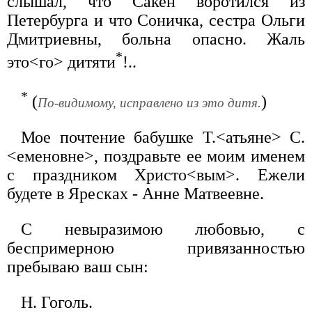
слышал, что Сакен воротился из
Петербурга и что Соничка, сестра Ольги
Дмитриевны, больна опасно. Жаль
*
это<го> дитяти
!..
*
(
)
По-видимому, исправлено из это дитя.
Мое почтение бабушке Т.<атьяне> С.
<еменовне>, поздравьте ее моим именем
с праздником Христо<вым>. Ежели
будете в Яресках - Анне Матвеевне.
С невыразимою любовью, с
беспримерною привязанностью
пребываю ваш сын:
Н. Гоголь.