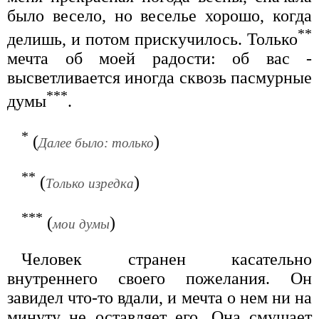
было весело, но веселье хорошо, когда
**
делишь, и потом прискучилось. Только
мечта об моей радости: об вас -
высветливается иногда сквозь пасмурные
***
думы
.
*
(
)
Далее было: только
**
(
)
Только изредка
***
(
)
мои думы
Человек странен касательно
внутреннего своего пожелания. Он
завидел что-то вдали, и мечта о нем ни на
минуту не оставляет его. Она смущает