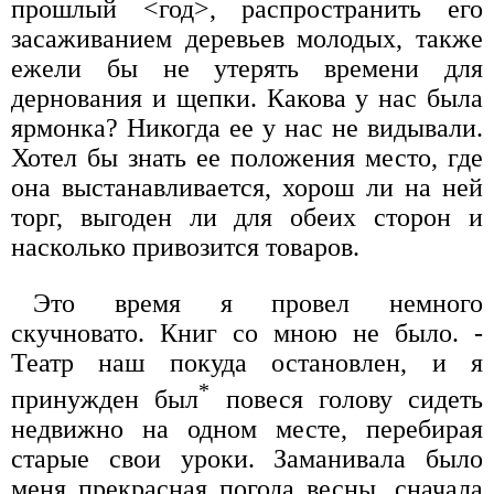
прошлый <год>, распространить его
засаживанием деревьев молодых, также
ежели бы не утерять времени для
дернования и щепки. Какова у нас была
ярмонка? Никогда ее у нас не видывали.
Хотел бы знать ее положения место, где
она выстанавливается, хорош ли на ней
торг, выгоден ли для обеих сторон и
насколько привозится товаров.
Это время я провел немного
скучновато. Книг со мною не было. -
Театр наш покуда остановлен, и я
*
принужден был
повеся голову сидеть
недвижно на одном месте, перебирая
старые свои уроки. Заманивала было
меня прекрасная погода весны, сначала