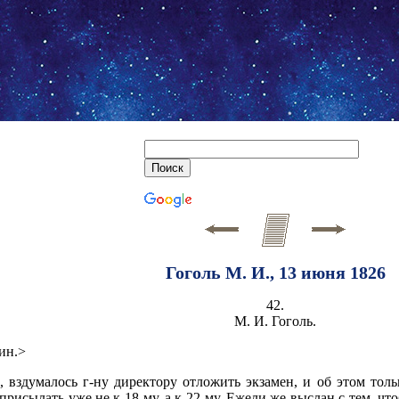
Гоголь М. И., 13 июня 1826
42.
М. И. Гоголь.
ин.>
о, вздумалось г-ну директору отложить экзамен, и об этом тол
исылать уже не к 18-му, а к 22-му. Ежели же выслан с тем, чтоб