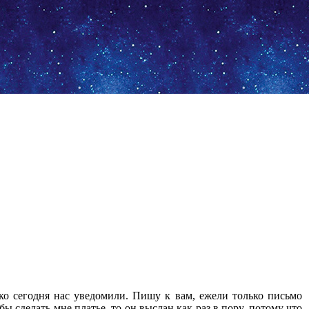
ько сегодня нас уведомили. Пишу к вам, ежели только письмо
ы сделать мне платье, то он выслан как раз в пору, потому что