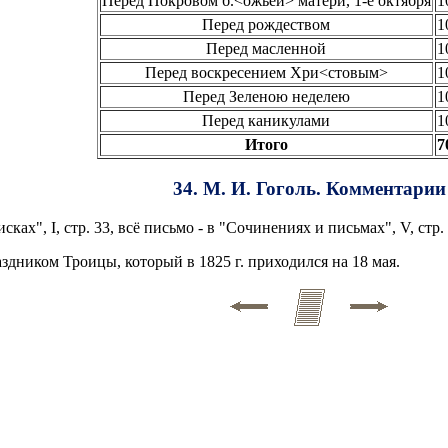
Перед Покровом б.<ожьей> матери, 1-е октября
1
Перед рождеством
1
Перед масленной
1
Перед воскресением Хри<стовым>
1
Перед Зеленою неделею
1
Перед каникулами
1
Итого
7
34. М. И. Гоголь. Комментарии
ах", I, стр. 33, всё письмо - в "Сочинениях и письмах", V, стр. 
аздником Троицы, который в 1825 г. приходился на 18 мая.