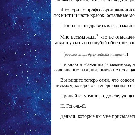
Я говорил с профессором живописи 
то: кисти и часть красок, остальные м
Позвольте поздравить вас, дражай
*
Мне весьма жаль
что не отыскалас
можно узнать по голубой обвертке; за
*
(
)
весьма жаль дражайшая маминька
Не знаю др<ажайшая> маминька, чт
совершенно в глуши, никто не посещае
Вы видите теперь сами, что совсем
письмом, которого я теперь ожидаю с 
Прощайте, маминька, до следующег
Н. Гоголь-Я.
Деньги, которые вы мне присылаете