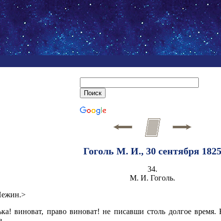
Гоголь М. И., 30 сентября 182
34.
М. И. Гоголь.
<Нежин.>
а! виноват, право виноват! не писавши столь долгое время. Н
з.