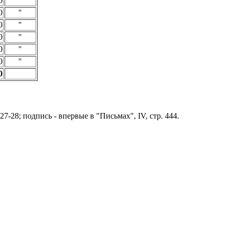
0
"
0
"
0
"
0
"
0
"
0
"
0
27-28; подпись - впервые в "Письмах", IV, стр. 444.