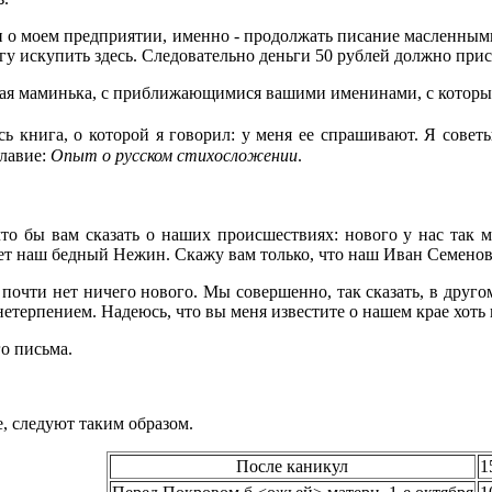
о моем предприятии, именно - продолжать писание масленными 
огу искупить здесь. Следовательно деньги 50 рублей должно прис
шая маминька, с приближающимися вашими именинами, с которыми
ь книга, о которой я говорил: у меня ее спрашивают. Я совет
главие:
Опыт о русском стихосложении
.
о бы вам сказать о наших происшествиях: нового у нас так м
т наш бедный Нежин. Скажу вам только, что наш Иван Семенович
 почти нет ничего нового. Мы совершенно, так сказать, в друг
нетерпением. Надеюсь, что вы меня известите о нашем крае хоть
о письма.
, следуют таким образом.
После каникул
1