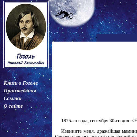
Книги о Гоголе
Произведения
Ссылки
О сайте
1825-го года, сентября 30-го дня. 
Извините меня, дражайшая маминьк
Однако надеюсь, что это последний ра