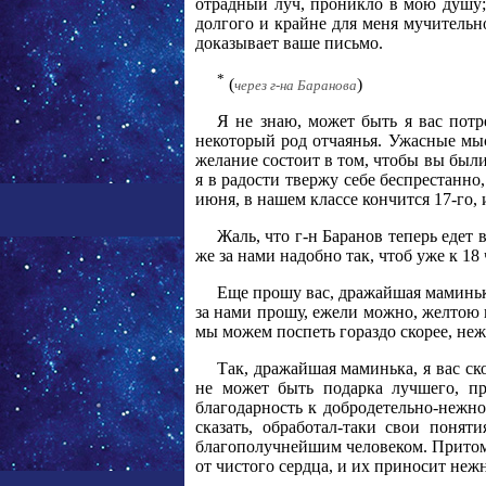
отрадный луч, проникло в мою душу; 
долгого и крайне для меня мучительно
доказывает ваше письмо.
*
(
)
через г-на Баранова
Я не знаю, может быть я вас пот
некоторый род отчаянья. Ужасные мыс
желание состоит в том, чтобы вы были
я в радости твержу себе беспрестанно,
июня, в нашем классе кончится 17-го, и
Жаль, что г-н Баранов теперь едет 
же за нами надобно так, чтоб уже к 1
Еще прошу вас, дражайшая маминька
за нами прошу, ежели можно, желтою к
мы можем поспеть гораздо скорее, не
Так, дражайшая маминька, я вас ск
не может быть подарка лучшего, п
благодарность к добродетельно-нежно
сказать, обработал-таки свои понят
благополучнейшим человеком. Притом 
от чистого сердца, и их приносит не