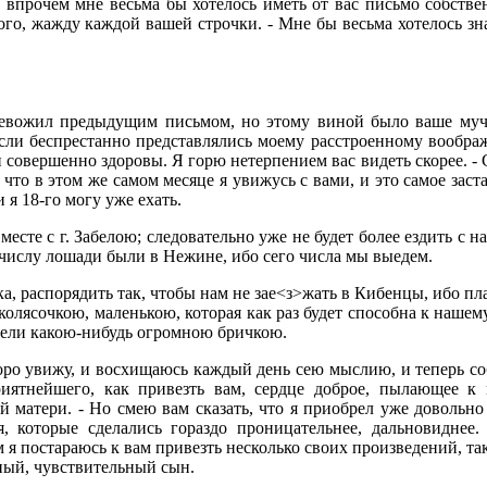
впрочем мне весьма бы хотелось иметь от вас письмо собствен
го, жажду каждой вашей строчки. - Мне бы весьма хотелось зна
ревожил предыдущим письмом, но этому виной было ваше мучи
ли беспрестанно представлялись моему расстроенному воображе
 совершенно здоровы. Я горю нетерпением вас видеть скорее. - С
 что в этом же самом месяце я увижусь с вами, и это самое заст
 я 18-го могу уже ехать.
вместе с г. Забелою; следовательно уже не будет более ездить с н
8 числу лошади были в Нежине, ибо сего числа мы выедем.
, распорядить так, чтобы нам не зае<з>жать в Кибенцы, ибо плат
олясочкою, маленькою, которая как раз будет способна к нашем
жели какою-нибудь огромною бричкою.
оро увижу, и восхищаюсь каждый день сею мыслию, и теперь со
риятнейшего, как привезть вам, сердце доброе, пылающее
й матери. - Но смею вам сказать, что я приобрел уже довольно
ия, которые сделались гораздо проницательнее, дальновидне
я постараюсь к вам привезть несколько своих произведений, та
жный, чувствительный сын.