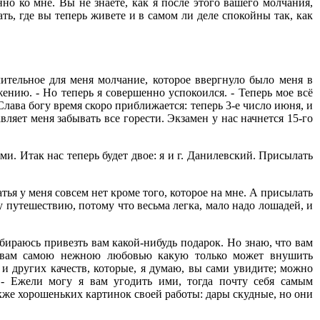
но ко мне. Вы не знаете, как я после этого вашего молчания,
ть, где вы теперь живете и в самом ли деле спокойны так, как
тельное для меня молчание, которое ввергнуло было меня в
нию. - Но теперь я совершенно успокоился. - Теперь мое всё
лава богу время скоро приближается: теперь 3-е число июня, и
авляет меня забывать все горести. Экзамен у нас начнется 15-го
ами. Итак нас теперь будет двое: я и г. Данилевский. Присылать
ья у меня совсем нет кроме того, которое на мне. А присылать
у путешествию, потому что весьма легка, мало надо лошадей, и
бираюсь привезть вам какой-нибудь подарок. Но знаю, что вам
 к вам самою нежною любовью какую только может внушить
 и других качеств, которые, я думаю, вы сами увидите; можно
е. - Ежели могу я вам угодить ими, тогда почту себя самым
кже хорошеньких картинок своей работы: дары скудные, но они