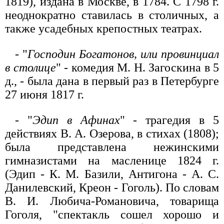
1819), издана в Москве, в 1784. С 1798 г.
неоднократно ставилась в столичных, а
также усадебных крепостных театрах.
- "
Господин Богатонов, или провинциал
в столице
" - комедия М. Н. Загоскина в 5
д., - была дана в первый раз в Петербурге
27 июня 1817 г.
- "
Эдип в Афинах
" - трагедия в 5
действиях В. А. Озерова, в стихах (1808);
была представлена нежинскими
гимназистами на масленице 1824 г.
(Эдип - К. М. Базили, Антигона - А. С.
Данилевский, Креон - Гоголь). По словам
В. И. Любича-Романовича, товарища
Гоголя, "спектакль сошел хорошо и