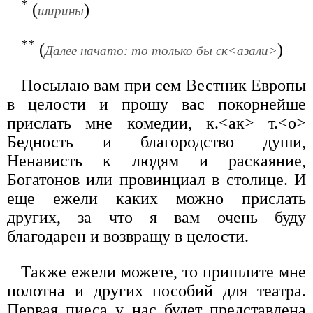
*
(
)
ширины
**
(
)
Далее начато: то только бы ск<азали>
Посылаю вам при сем Вестник Европы
в целости и прошу вас покорнейше
прислать мне комедии, к.<ак> т.<о>
Бедность и благородство души,
Ненависть к людям и раскаяние,
Богатонов или провинциал в столице. И
еще ежели каких можно прислать
других, за что я вам очень буду
благодарен и возвращу в целости.
Также ежели можете, то пришлите мне
полотна и других пособий для театра.
Первая пиеса у нас будет представлена