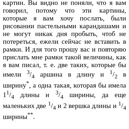
картин. Вы видно не поняли, что я вам
говорил, потому что эти картины,
которые я вам хочу послать, были
рисовании пастельными карандашами и
не могут никак дня пробыть, чтоб не
потереться, ежели сейчас не вставить в
рамки. И для того прошу вас и повторяю
прислать мне рамки такой величины, как
я вам писал, т. е. две таких, которые бы
3
1
имели
/
аршина в длину и
/
в
4
2
*
ширину
, а одна такая, которая бы имела
1
3
1
/
длины и
/
ширины, да еще
4
4
1
1
маленьких две
/
и 2 вершка длины и
/
4
4
**
ширины
.