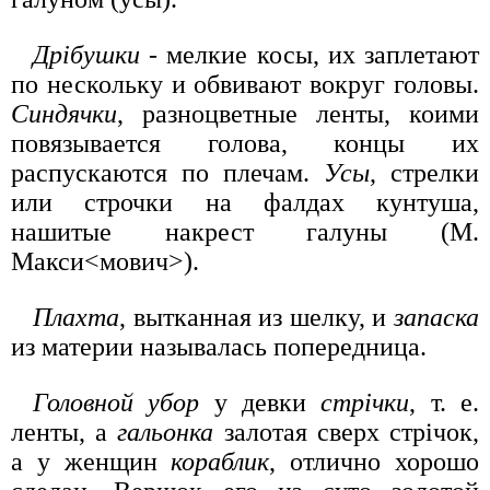
Дрібушки
- мелкие косы, их заплетают
по нескольку и обвивают вокруг головы.
Синдячки
, разноцветные ленты, коими
повязывается голова, концы их
распускаются по плечам.
Усы
, стрелки
или строчки на фалдах кунтуша,
нашитые накрест галуны (М.
Макси<мович>).
Плахта
, вытканная из шелку, и
запаска
из материи называлась попередница.
Головной убор
у девки
стрічки
, т. е.
ленты, а
гальонка
залотая сверх стрічок,
а у женщин
кораблик
, отлично хорошо