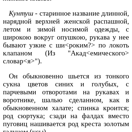
Кунтуш
- старинное название длинной,
нарядной верхней женской распашной,
летом и зимой носимой одежды, с
широкою вокруг опушкою, рукава у нее
бывают узкие с ши<роким?> по локоть
клапаном (Из "Акад<емического>
словар<я>").
Он обыкновенно шьется из тонкого
сукна цветов синих и голубых, с
парчевыми отворотами на рукавах и
воротнике, шалью сделанном, как в
обыкновенном халате; спинка кроится;
род сюртука; сзади на фалдах вместо
пуговиц нашивается род креста золотым
галуном (усы).