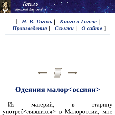
[
Н. В. Гоголь
|
Книги о Гоголе
|
Произведения
|
Ссылки
|
О сайте
]
Одеяния малор<оссиян>
Из материй, в старину
употреб<лявшихся> в Малороссии, мне