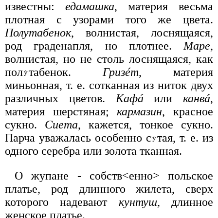
известны:
едамашка
, материя весьма
плотная с узорами того же цвета.
Полутабенок
, волнистая, лоснящаяся,
род граденапля, но плотнее.
Маре
,
волнистая, но не столь лоснящаяся, как
пол
табенок.
Гризéт
, материя
миньонная, т. е. сотканная из ниток двух
различных цветов.
Кафá
или
канвá
,
материя шерстяная;
кармазин
, красное
сукно.
Сиета
, кажется, тонкое сукно.
Парча уважалась особенно с
тая, т. е. из
одного серебра или золота тканная.
О жупане - собств<енно> польское
платье, род длинного жилета, сверх
которого надевают
кунтуш
, длинное
женское платье.