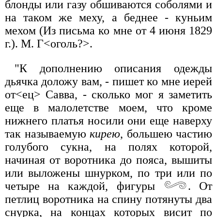
блонды или газу обшиваются соболями и
на таком же меху, а беднее - куньим
мехом (Из письма ко мне от 4 июня 1829
г.). М. Г<оголь?>.
"К дополнению описания одежды
дьячка доложу вам, - пишет ко мне иерей
от<ец> Савва, - сколько мог я заметить
еще в малолетстве моем, что кроме
нижнего платья носили они еще наверху
так называемую
кирею
, большею частию
голубого сукна, на полях которой,
начиная от воротника до пояса, вышиты
или выложены шнурком, по три или по
четыре на каждой, фигуры
. От
петлиц воротника на спину потянуты два
снурка, на концах которых висит по