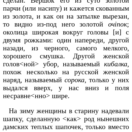
сделан. Вершок его из суто золотой
парчи (или насипу) и кажется скованным
из золота, и как он на затылке вырезан,
то видно из-под него золотой
очіпок
;
околица широкая вокруг головы [и] с
двумя рожками: один напереди, другой
назади, из черного, самого мелкого,
хорошего смушка. Другой женской
голов<ной> убор, называемый
кибалка
,
похож несколько на русской женской
наряд, называемый
сорока
, только у них
выдался вверх, у нас вниз и поля
несравне<нно> шире.
На зиму женщины в старину надевали
шапку, сделанную <как> род нынешних
дамских теплых шапочек, только вместо