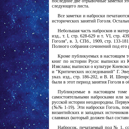
последние две отрывочные заметки эт
следующего листа.
Все заметки и наброски печатаются
исторических занятий Гоголя. Остальны
Небольшая часть набросков и мате
изд., т. I, стр. 628-629 и т. VI, стр
Гоголя", в. 3, СПб., 1909, стр. 133-
Полного собрания сочинений под его ре
Кроме публикуемых в настоящем то
книг по истории Руси: выписки из 
Изяслава; выписки о культуре Киевской
и "Критических исследований" Г. Эве
указ. изд., стр. 186-202, и В. И. Шен
были в этот период занятия Гоголя в о
Публикуемые в настоящем томе 
самостоятельными набросками или за
русской истории неоднородны. Первую
(№№ 1-19). Эти наброски Гоголь, пов
византийских и западных источников 
славянах (который должен был состави
Набросок, печатаемый под № 1, со