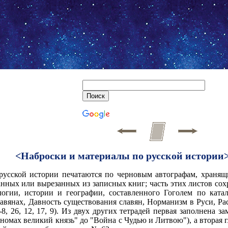
<Наброски и материалы по русской истории
русской истории печатаются по черновым автографам, хранящ
анных или вырезанных из записных книг; часть этих листов сохр
логии, истории и географии, составленного Гоголем по ката
авянах, Давность существования славян, Норманизм в Руси, Расс
8, 26, 12, 17, 9). Из двух других тетрадей первая заполнена 
номах великий князь" до "Война с Чудью и Литвою"), а вторая