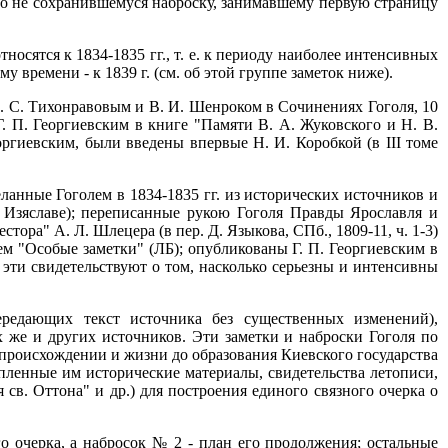
-то не сохранившемуся наброску, занимавшему первую страницу
осятся к 1834-1835 гг., т. е. к периоду наиболее интенсивных
 времени - к 1839 г. (см. об этой группе заметок ниже).
. С. Тихонравовым и В. И. Шенроком в Сочинениях Гоголя, 10
ые Г. П. Георгиевским в книге "Памяти В. А. Жуковского и Н. В.
еоргиевским, были введены впервые Н. И. Коробкой (в III томе
анные Гоголем в 1834-1835 гг. из исторических источников и
 Изяславе); переписанные рукою Гоголя Правды Ярославля и
тора" А. Л. Шлецера (в пер. Д. Языкова, СПб., 1809-11, ч. 1-3)
ем "Особые заметки" (ЛБ); опубликованы Г. П. Георгиевским в
ки эти свидетельствуют о том, насколько серьезны и интенсивны
редающих текст источника без существенных изменений),
 же и других источников. Эти заметки и наброски Гоголя по
 происхождении и жизни до образования Киевского государства
опленные им исторические материалы, свидетельства летописи,
св. Оттона" и др.) для построения единого связного очерка о
о очерка, а набросок № 2 - план его продолжения; остальные