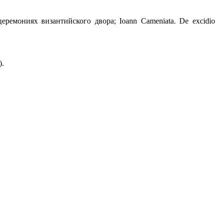
ремониях византийского двора; Ioann Cameniata. De excidio
).