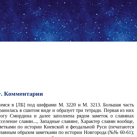
>. Комментарии
имся в [ЛБ] под шифрами М. 3220 и М. 3213. Большая часть
анилась в сшитом виде и образует три тетради. Первая из них
логу Смирдина и далее заполнена рядом заметок о славянах
еление славян..., Западные славяне, Характер славян вообще,
заметками по истории Киевской и феодальной Руси (печатаются
 главным образом заметками по истории Новгорода (№№ 60-61);