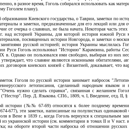
пенно, в разное время, Гоголь собирался использовать как матер
му Гоголем плану).
б образовании Киевского государства, о Таврии, заметки по исто
атериалы и заметки, предназначенные для его лекций или для о
ие от очерка о славянах, не была начата. Некоторая часть эти
 гг. над историей Украины, для которой история южной Руси 
материалов, посвященных истории Новгорода, и заметки о москов
занятиями русской историей; история Украины мыслилась Гог
ории Руси Гоголь использовал "Историю" Карамзина, работы Се
IX в. Однако он пользовался ими свободно, выбирая из них не
ь утверждает, что славяне являются исконными обитателями, а
х договоров киевских князей с Византией, доказывает, что ва
аметок Гоголя по русской истории занимает набросок "Летопи
ревнерусского летописания, сделанный народным языком и 
 "Очень нужно сделать справки", связанная с желанием Гого
естор". Пер. Д. Языкова. СПб., 1809, ч. I, Введение, отд. II, §
ой истории (№№ 67-69) относятся к более позднему времени,
р. 674-677), эти заметки, написанные на полулистках одинаковой
оля в Вене в 1839 г., когда Гоголь вернулся к специальным за
й из украинской истории (см. комментарии в томах II и V наст.
тка; на обороте второй части наброска об отношении русски