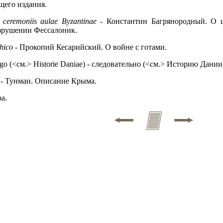
ящего издания.
 ceremoniis aulae Byzantinae
- Константин Багрянородный. О це
азрушении Фессалоник.
thico
- Прокопий Кесарийский. О войне с готами.
go (<см.> Historie Daniae) - следовательно (<см.> Историю Дании
- Тунман. Описание Крыма.
а.