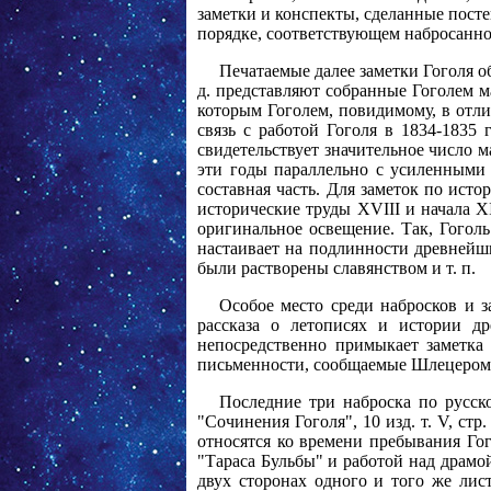
заметки и конспекты, сделанные посте
порядке, соответствующем набросанно
Печатаемые далее заметки Гоголя о
д. представляют собранные Гоголем м
которым Гоголем, повидимому, в отлич
связь с работой Гоголя в 1834-1835
свидетельствует значительное число 
эти годы параллельно с усиленными 
составная часть. Для заметок по ист
исторические труды XVIII и начала X
оригинальное освещение. Так, Гогол
настаивает на подлинности древнейши
были растворены славянством и т. п.
Особое место среди набросков и з
рассказа о летописях и истории д
непосредственно примыкает заметка
письменности, сообщаемые Шлецером ("Н
Последние три наброска по русск
"Сочинения Гоголя", 10 изд. т. V, ст
относятся ко времени пребывания Гог
"Тараса Бульбы" и работой над драмо
двух сторонах одного и того же лис