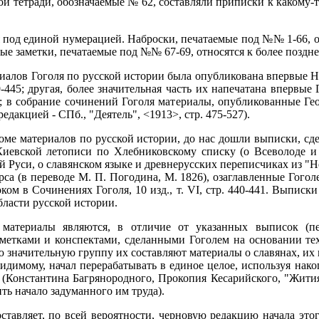
ой тетради, обозначаемые № 62, составляли приписки к какому
 под единой нумерацией. Наброски, печатаемые под №№ 1-66, отн
е заметки, печатаемые под №№ 67-69, относятся к более позднему
риалов Гоголя по русской истории была опубликована впервые Н
. 439-445; другая, более значительная часть их напечатана вперв
181; в собрание сочинений Гоголя материалы, опубликованные Г
дакцией - СПб., "Деятель", <1913>, стр. 475-527).
ме материалов по русской истории, до нас дошли выписки, сдел
Киевской летописи по Хлебниковскому списку (о Всеволоде и
 Руси, о славянском языке и древнерусских переписчиках из "Нес
рса (в переводе М. П. Погодина, М. 1826), озаглавленные Гогол
роком в Сочинениях Гоголя, 10 изд., т. VI, стр. 440-441. Выпис
бласти русской истории.
материалы являются, в отличие от указанных выписок (пе
метками и конспектами, сделанными Гоголем на основании тех
 значительную группу их составляют материалы о славянах, их
идимому, начал перерабатывать в единое целое, используя нак
(Константина Багрянородного, Прокопия Кесарийского, "Жития 
ть начало задуманного им труда).
ставляет, по всей вероятности, черновую редакцию начала этог