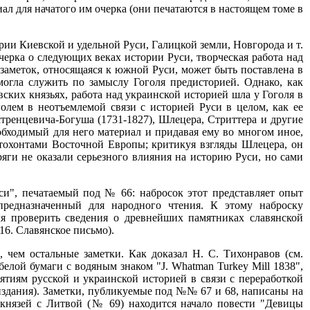
иал для начатого им очерка (они печатаются в настоящем томе в
рии Киевской и удельной Руси, Галицкой земли, Новгорода и т.
черка о следующих веках истории Руси, творческая работа над
х заметок, относящаяся к южной Руси, может быть поставлена в
могла служить по замыслу Гоголя предисторией. Однако, как
ских князьях, работа над украинской историей шла у Гоголя в
олем в неотъемлемой связи с историей Руси в целом, как ее
стренцевича-Богуша (1731-1827), Шлецера, Стриттера и другие
обходимый для него материал и придавая ему во многом иное,
втохонтами Восточной Европы; критикуя взгляды Шлецера, он
ряги не оказали серьезного влияния на историю Руси, но сами
си", печатаемый под № 66: набросок этот представляет опыт
предназначенный для народного чтения. К этому наброску
ля проверить сведения о древнейших памятниках славянской
 16. Славянское письмо).
 чем остальные заметки. Как доказал Н. С. Тихонравов (см.
 белой бумаги с водяным знаком "J. Whatman Turkey Mill 1838",
нятиям русской и украинской историей в связи с переработкой
 издания). Заметки, публикуемые под №№ 67 и 68, написаны на
х князей с Литвой (№ 69) находится начало повести "Девицы