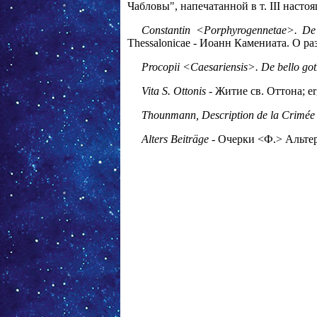
Чабловы", напечатанной в т. III насто
Constantin <Porphyrogennetae>. De
Thessalonicae - Иоанн Камениата. О р
Procopii <Caesariensis>. De bello go
Vita S. Ottonis
- Житие св. Оттона; er
Thounmann, Description de la Crimée
Alters Beiträge
- Очерки <Ф.> Альтер