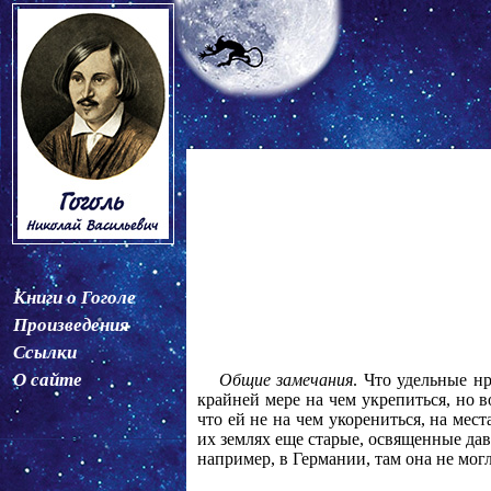
Книги о Гоголе
Произведения
Ссылки
О сайте
Общие замечания
. Что удельные нр
крайней мере на чем укрепиться, но 
что ей не на чем укорениться, на мес
их землях еще старые, освященные дав
например, в Германии, там она не мог