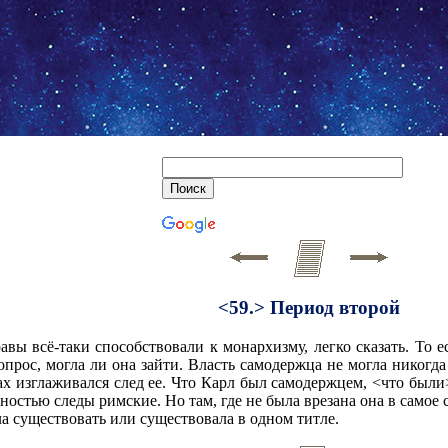
<59.> Период второй
авы всё-таки способствовали к монархизму, легко сказать. То е
вопрос, могла ли она зайти. Власть самодержца не могла никогд
тах изглаживался след ее. Что Карл был самодержцем, <что был
ностью следы римские. Но там, где не была врезана она в самое
ла существовать или существовала в одном титле.