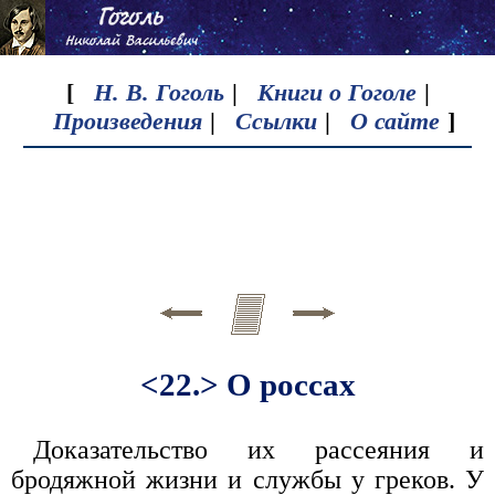
[
Н. В. Гоголь
|
Книги о Гоголе
|
Произведения
|
Ссылки
|
О сайте
]
<22.> О россах
Доказательство их рассеяния и
бродяжной жизни и службы у греков. У