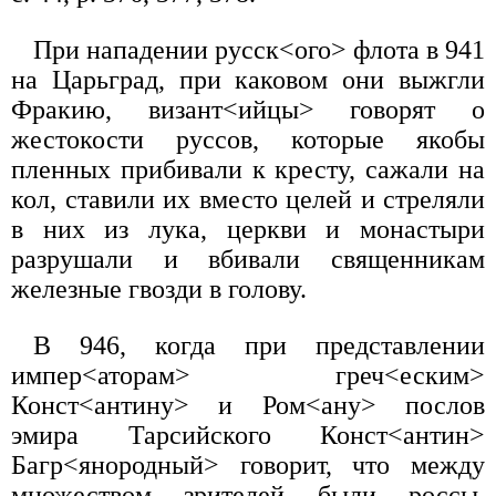
При нападении русск<ого> флота в 941
на Царьград, при каковом они выжгли
Фракию, визант<ийцы> говорят о
жестокости руссов, которые якобы
пленных прибивали к кресту, сажали на
кол, ставили их вместо целей и стреляли
в них из лука, церкви и монастыри
разрушали и вбивали священникам
железные гвозди в голову.
В 946, когда при представлении
импер<аторам> греч<еским>
Конст<антину> и Ром<ану> послов
эмира Тарсийского Конст<антин>
Багр<янородный> говорит, что между
множеством зрителей были россы,