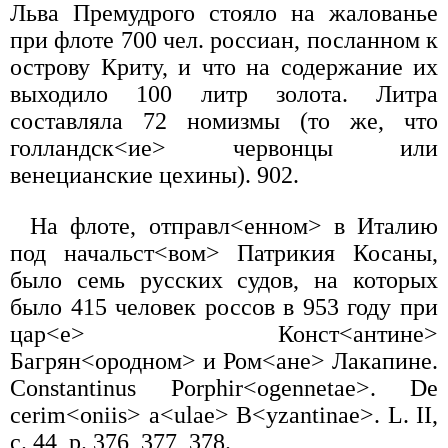
Льва Премудрого стояло на жалованье
при флоте 700 чел. россиан, посланном к
острову Криту, и что на содержание их
выходило 100 литр золота. Литра
составляла 72 номизмы (то же, что
голландск<ие> червонцы или
венецианские цехины). 902.
На флоте, отправл<енном> в Италию
под начальст<вом> Патрикия Косаны,
было семь русских судов, на которых
было 415 человек россов в 953 году при
цар<е> Конст<антине>
Багрян<ородном> и Ром<ане> Лакапине.
Constantinus Porphir<ogennetae>. De
cerim<oniis> a<ulae> B<yzantinae>. L. II,
c. 44, p. 376, 377, 378.