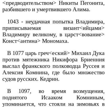
<предводительством> Никиты Пегонита,
разбившего и умертвившего Алима.
1043 - неудачная попытка Владимира,
приписываемая визант<ийцами>
Владимиру великому, в царст<вование>
Конст<антина> Мономаха.
В 1077 царь греч<еский> Михаил Дука
против мятежника Никифора Бриенния
выслал франкского полководца Руссея и
Алексия Комнина, где было множество
судов русских. Кедрин.
В 1097, во время возмущения,
поднятого Исааком Комниным,
упоминается, что стояли на зимовьях в